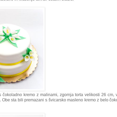
s čokoladno kremo z malinami, zgornja torta velikosti 26 cm, v
. Obe sta bili premazani s švicarsko masleno kremo z belo čok