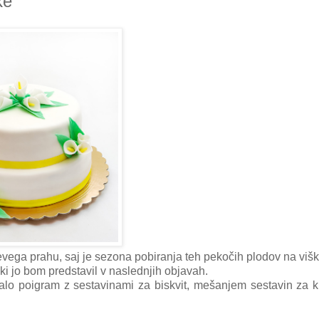
ke
jevega prahu, saj je sezona pobiranja teh pekočih plodov na višk
, ki jo bom predstavil v naslednjih objavah.
lo poigram z sestavinami za biskvit, mešanjem sestavin za 