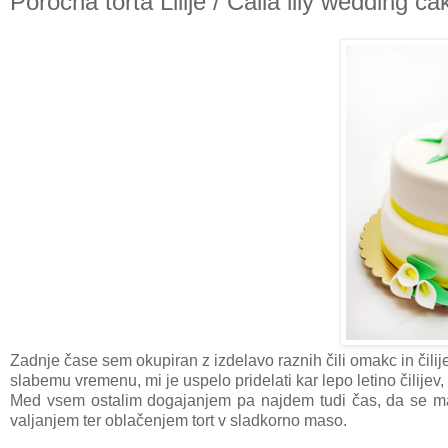
Poročna torta Lilije / Calla lily wedding ca
Zadnje čase sem okupiran z izdelavo raznih čili omakc in čili
slabemu vremenu, mi je uspelo pridelati kar lepo letino čilijev
Med vsem ostalim dogajanjem pa najdem tudi čas, da se ma
valjanjem ter oblačenjem tort v sladkorno maso.