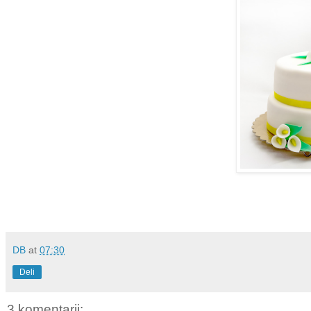
DB
at
07:30
Deli
3 komentarji: