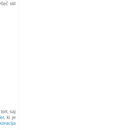
šeč stil
ort, saj
er
, ki je
koracija