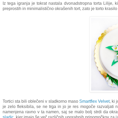
Iz tega igranja je tokrat nastala dvonadstropna torta Lilije,
preprostih in minimalistično okrašenih tort, zato je torto krasil
Tortici sta bili oblečeni v sladkorno maso
Smartflex Velvet
, ki
je zelo fleksibila, se ne trga in jo je res mogoče razvaljati n
namenjena ravno v ta namen, saj se malo bolj strdi da okras
sladic
, kjer imajo še več različnih uporabnih pripomočkov za izd