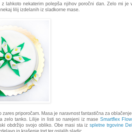
 ki z lahkoto nekaterim polepša njihov poročni dan. Zelo mi je v
o nekaj lilij izdelanih iz sladkorne mase.
 jo zares priporočam. Masa je naravnost fantastična za oblačenje t
a zelo tanko. Lilije in listi so narejeni iz mase
Smartflex Flow
ki obdržijo svojo obliko. Obe masi sta iz
spletne trgovine De
elavo in krašenje tort ter ostalih sladic.