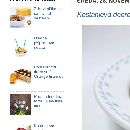
SREDA, 28. NOVEM
Zdravi piškoti iz
Kostanjeva dobro
samo treh
sestavin
Hladna
ješprenova
solata
Pomarančni
tiramisu /
Orange tiramisu
Presna limetina
torta / Raw lime
cake
Kostanjeva