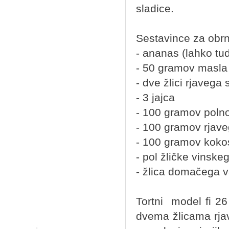
sladice.
Sestavince za obrni
- ananas (lahko tud
- 50 gramov masla
- dve žlici rjavega
- 3 jajca
- 100 gramov poln
- 100 gramov rjave
- 100 gramov koko
- pol žličke vinske
- žlica domačega v
Tortni model fi 
dvema žlicama rja