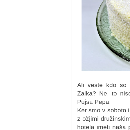
Ali veste kdo so 
Zalka? Ne, to nis
Pujsa Pepa.
Ker smo v soboto i
z ožjimi družinskim
hotela imeti naša 