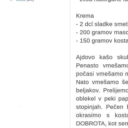
Krema
- 2 dcl sladke sme
- 200 gramov mas
- 150 gramov kosta
Ajdovo kašo sku
Penasto vmešamo
počasi vmešamo mo
Nato vmešamo še 
beljakov. Prelijem
oblekel v peki pa
stopinjah. Pečen 
okrasimo s kos
DOBROTA, kot sem