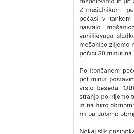
razpolovimo in jih 
Z mešalnikom pena
počasi v tankem 
nastalo mešani
vanilijevaga slad
mešanico zlijemo 
pečici 30 minut na
Po končanem peče
pet minut postavi
vrsto beseda "OBR
stranjo pokrijemo 
in na hitro obrnem
mi pa dobimo obrnj
Nekaj slik postopk