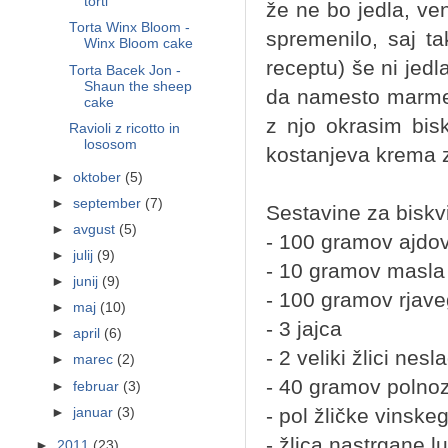
torti
že ne bo jedla, ve
Torta Winx Bloom -
spremenilo, saj ta
Winx Bloom cake
receptu) še ni jedl
Torta Bacek Jon -
Shaun the sheep
da namesto marmel
cake
z njo okrasim bis
Ravioli z ricotto in
lososom
kostanjeva krema 
►
oktober
(5)
►
september
(7)
Sestavine za biskvi
►
avgust
(5)
- 100 gramov ajdo
►
julij
(9)
- 10 gramov masla
►
junij
(9)
- 100 gramov rjave
►
maj
(10)
- 3 jajca
►
april
(6)
- 2 veliki žlici ne
►
marec
(2)
- 40 gramov polno
►
februar
(3)
- pol žličke vinsk
►
januar
(3)
- žlica nastrgane l
►
2011
(23)