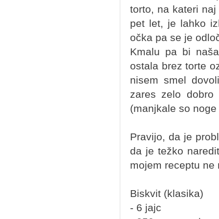
torto, na kateri na
pet let, je lahko 
očka pa se je odlo
Kmalu pa bi naša 
ostala brez torte 
nisem smel dovol
zares zelo dobro 
(manjkale so noge 
Pravijo, da je pro
da je težko nared
mojem receptu ne m
Biskvit (klasika)
- 6 jajc