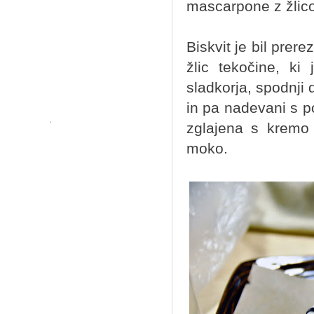
mascarpone z žlico
Biskvit je bil prer
žlic tekočine, ki
sladkorja, spodnji 
in pa nadevani s p
zglajena s kremo
moko.