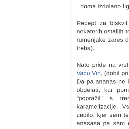
- doma izdelane fig
Recept za biskvit
nekaterih ostallih 
rumenjake zares do
treba).
Nato pride na vrs
Vacu Vin
, (dobil p
Da pa ananas ne bi
obdelati, kar po
"popražil" s tr
karamelizacije. 
cedilo, kjer sem t
anasasa pa sem d