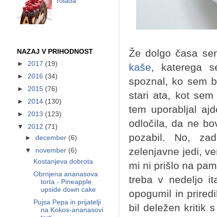
rolada
Že dolgo časa se
NAZAJ V PRIHODNOST
►
2017
(19)
kaše
, katerega s
►
2016
(34)
spoznal, ko sem b
►
2015
(76)
stari ata, kot sem 
►
2014
(130)
tem uporabljal aj
►
2013
(123)
odločila, da ne b
▼
2012
(71)
pozabil. No, za
►
december
(6)
zelenjavne jedi, ve
▼
november
(6)
Kostanjeva dobrota
mi ni prišlo na pam
Obrnjena ananasova
treba v nedeljo i
torta - Pineapple
upside down cake
opogumil in prired
Pujsa Pepa in prijatelji
bil deležen kritik 
na Kokos-ananasovi