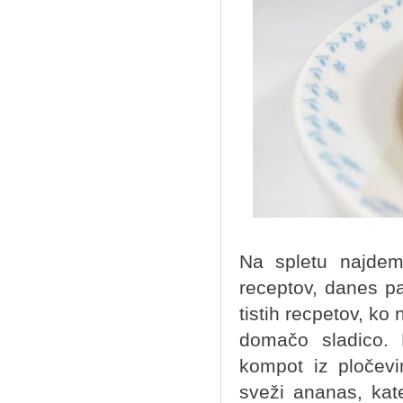
Na spletu najdem
receptov, danes p
tistih recpetov, ko
domačo sladico. 
kompot iz pločev
sveži ananas, kat