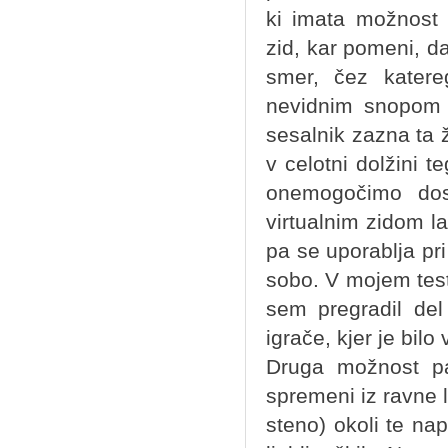
ki imata možnost 
zid, kar pomeni, 
smer, čez katere
nevidnim snopom n
sesalnik zazna ta ž
v celotni dolžini
onemogočimo dos
virtualnim zidom l
pa se uporablja pr
sobo. V mojem testu
sem pregradil del
igrače, kjer je bilo
Druga možnost pa 
spremeni iz ravne li
steno) okoli te na