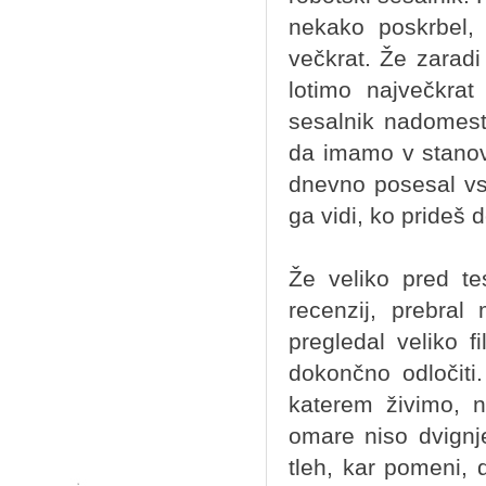
nekako poskrbel,
večkrat. Že zaradi
lotimo največkrat
sesalnik nadomest
da imamo v stanova
dnevno posesal vso
ga vidi, ko prideš
Že veliko pred te
recenzij, prebral
pregledal veliko 
dokončno odločiti
katerem živimo, n
omare niso dvignj
tleh, kar pomeni, 