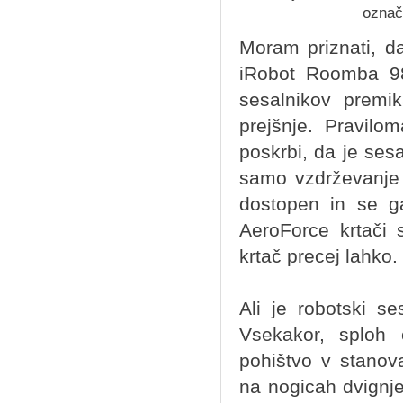
označi
Moram priznati, d
iRobot Roomba 980
sesalnikov premik
prejšnje. Pravilo
poskrbi, da je sesa
samo vzdrževanje 
dostopen in se ga
AeroForce krtači 
krtač precej lahko.
Ali je robotski 
Vsekakor, sploh 
pohištvo v stanov
na nogicah dvignj