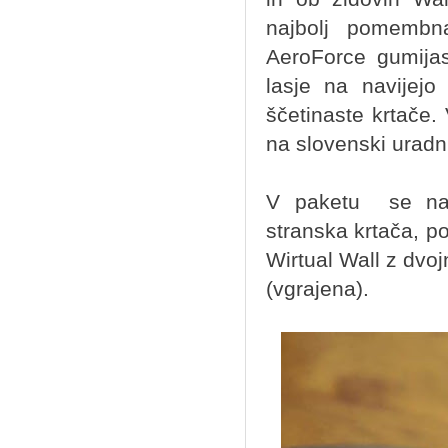
najbolj pomembna
AeroForce gumijast
lasje na navijejo
ščetinaste krtače.
na slovenski uradn
V paketu se nah
stranska krtača, po
Wirtual Wall z dvoj
(vgrajena).