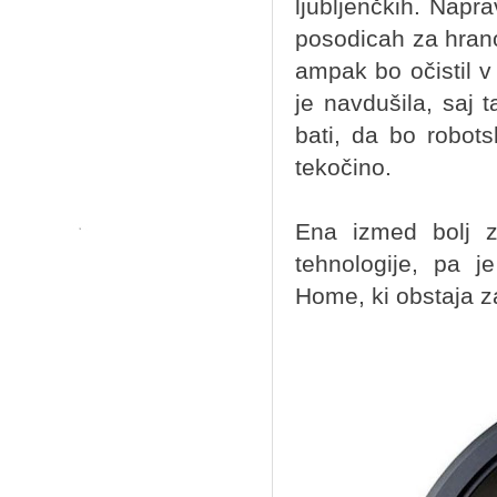
ljubljenčkih. Napr
posodicah za hrano
ampak bo očistil v
je navdušila, saj 
bati, da bo robots
tekočino.
Ena izmed bolj za
tehnologije, pa j
Home, ki obstaja za