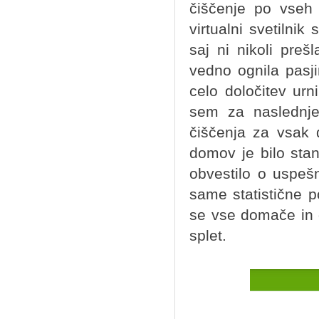
čiščenje po vseh 
virtualni svetilnik
saj ni nikoli pre
vedno ognila pas
celo določitev urn
sem za naslednje 
čiščenja za vsak 
domov je bilo sta
obvestilo o uspeš
same statistične p
se vse domače in 
splet.