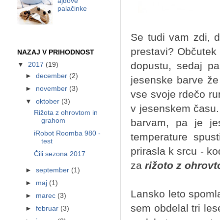
ajdove
palačinke
Se tudi vam zdi, da
prestavi? Občutek
NAZAJ V PRIHODNOST
dopustu, sedaj pa
▼
2017
(19)
►
december
(2)
jesenske barve že 
►
november
(3)
vse svoje rdečo ru
▼
oktober
(3)
v jesenskem času.
Rižota z ohrovtom in
grahom
barvam, pa je j
iRobot Roomba 980 -
temperature spust
test
prirasla k srcu - k
Čili sezona 2017
za
rižoto z ohrov
►
september
(1)
►
maj
(1)
Lansko leto spomla
►
marec
(3)
sem obdelal tri les
►
februar
(3)