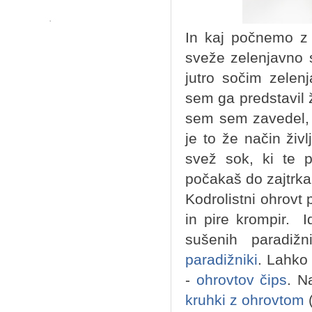
In kaj počnemo z 
sveže zelenjavno 
jutro sočim zele
sem ga predstavil 
sem sem zavedel, d
je to že način živl
svež sok, ki te p
počakaš do zajtrk
Kodrolistni ohrovt 
in pire krompir. 
sušenih paradiž
paradižniki
. Lahko 
-
ohrovtov čips
. N
kruhki z ohrovtom
(