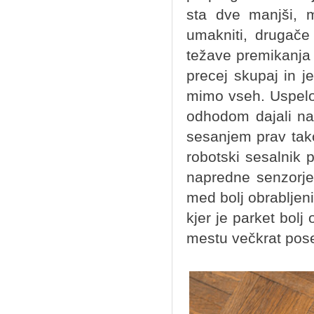
sta dve manjši, m
umakniti, drugače
težave premikanja 
precej skupaj in j
mimo vseh. Uspelo
odhodom dajali na
sesanjem prav tako
robotski sesalnik p
napredne senzorje 
med bolj obrabljen
kjer je parket bolj
mestu večkrat pos