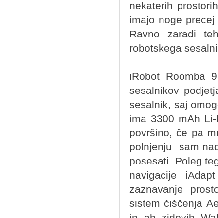
nekaterih prostorih
imajo noge precej 
Ravno zaradi teh
robotskega sesalni
iRobot Roomba 980
sesalnikov podjetj
sesalnik, saj omo
ima 3300 mAh Li-I
površino, če pa m
polnjenju sam nada
posesati. Poleg te
navigacije iAdap
zaznavanje prost
sistem čiščenja Ae
in ob zidovih Wal