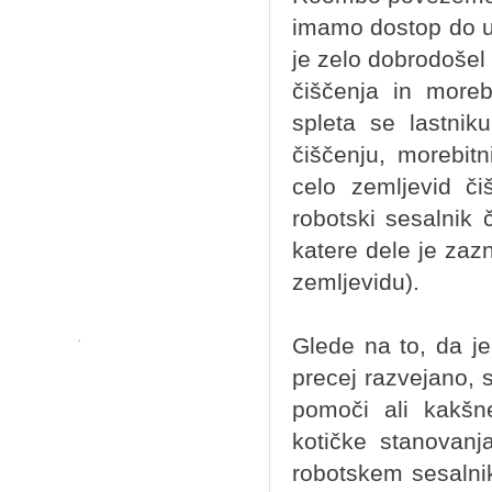
imamo dostop do u
je zelo dobrodošel 
čiščenja in moreb
spleta se lastni
čiščenju, morebitn
celo zemljevid či
robotski sesalnik č
katere dele je zaz
zemljevidu).
Glede na to, da j
precej razvejano,
pomoči ali kakš
kotičke stanovanj
robotskem sesalnik