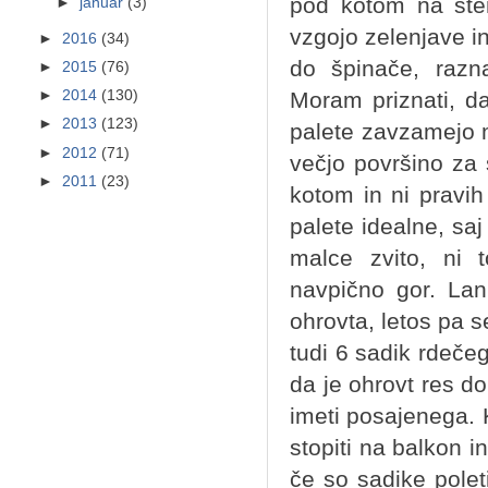
pod kotom na sten
►
januar
(3)
vzgojo zelenjave in
►
2016
(34)
do špinače, razna
►
2015
(76)
Moram priznati, da
►
2014
(130)
►
2013
(123)
palete zavzamejo m
►
2012
(71)
večjo površino za 
►
2011
(23)
kotom in ni pravih
palete idealne, saj
malce zvito, ni 
navpično gor. Lan
ohrovta, letos pa s
tudi 6 sadik rdeče
da je ohrovt res d
imeti posajenega. K
stopiti na balkon i
če so sadike poleti