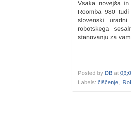
Vsaka novejša in 
Roomba 980 tudi 
slovenski uradni 
robotskega sesa
stanovanju za vam
Posted by
DB
at
08:
Labels:
čiščenje
,
iRo