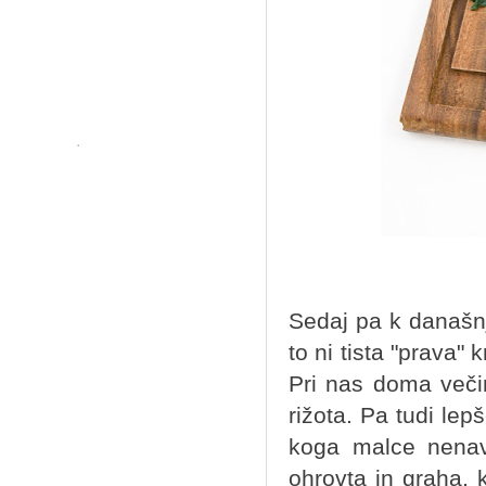
Sedaj pa k današnj
to ni tista "prava" k
Pri nas doma večin
rižota. Pa tudi lep
koga malce nenava
ohrovta in graha, 