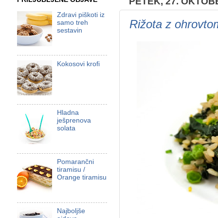
PETEK, 27. OKTOB
Zdravi piškoti iz
Rižota z ohrovto
samo treh
sestavin
Kokosovi krofi
Hladna
ješprenova
solata
Pomarančni
tiramisu /
Orange tiramisu
Najboljše