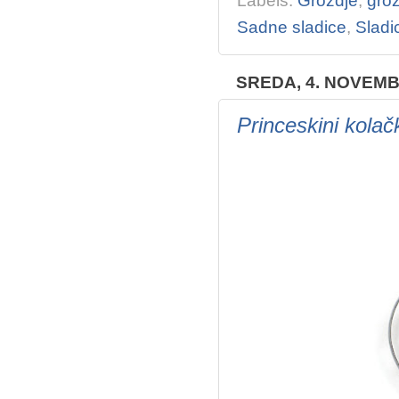
Labels:
Grozdje
,
gro
Sadne sladice
,
Sladi
SREDA, 4. NOVEMB
Princeskini kolač