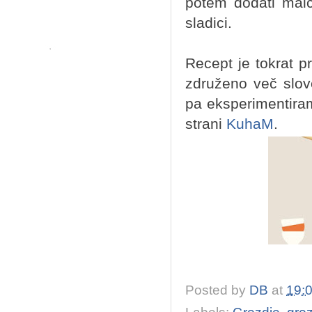
potem dodati malc
sladici.
Recept je tokrat p
združeno več slov
pa eksperimentiram
strani
KuhaM
.
Posted by
DB
at
19: