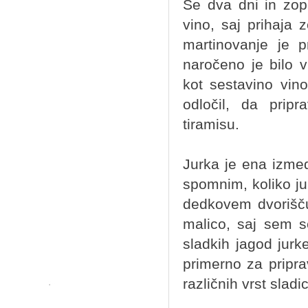
Še dva dni in zop
vino, saj prihaja z
martinovanje je 
naročeno je bilo 
kot sestavino vino
odločil, da prip
tiramisu.
Jurka je ena izmed
spomnim, koliko ju
dedkovem dvorišču.
malico, saj sem 
sladkih jagod jurk
primerno za pripr
različnih vrst sladic