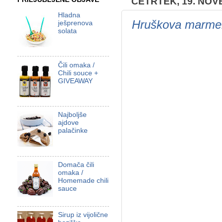
ČETRTEK, 19. NOV
Hladna
Hruškova marmela
ješprenova
solata
Čili omaka /
Chili souce +
GIVEAWAY
Najboljše
ajdove
palačinke
Domača čili
omaka /
Homemade chili
sauce
Sirup iz vijolične