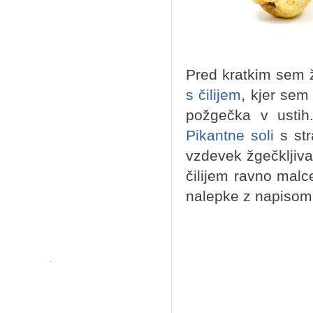
Pred kratkim sem 
s čilijem
, kjer se
požgečka v ustih
Pikantne soli
s str
vzdevek žgečkljiva
čilijem ravno malc
nalepke z napisom