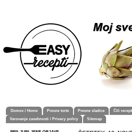
Domov / Home
Presne torte
Presne sladice
Čili recept
Varovanje zasebnosti / Privacy policy
Sitemap
PRILJUBLJENE OBJAVE