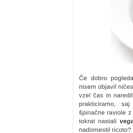
Če dobro pogleda
nisem objavil ničes
vzel čas in naredi
prakticiramo, s
špinačne raviole z
tokrat nastali
vega
nadomestil ricoto?