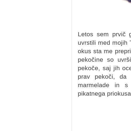
Letos sem prvič go
uvrstili med mojih 
okus sta me preprič
pekočine so uvrš
pekoče, saj jih o
prav pekoči, da
marmelade in s 
pikatnega priokus