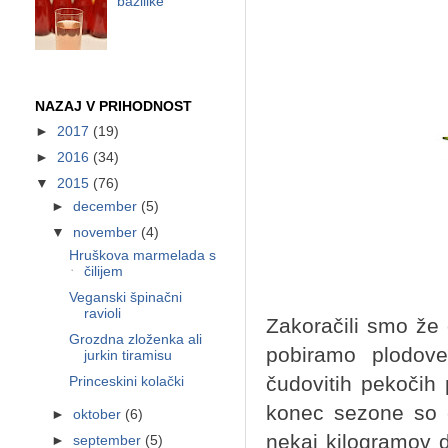
bazilike
NAZAJ V PRIHODNOST
►
2017
(19)
►
2016
(34)
▼
2015
(76)
►
december
(5)
▼
november
(4)
Hruškova marmelada s
čilijem
Veganski špinačni
ravioli
Zakoračili smo že
Grozdna zloženka ali
pobiramo plodove 
jurkin tiramisu
čudovitih pekočih p
Princeskini kolački
konec sezone so č
►
oktober
(6)
nekaj kilogramov 
►
september
(5)