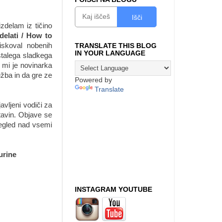
Išči
zdelam iz tičino
delati / How to
skoval nobenih
TRANSLATE THIS BLOG
IN YOUR LANGUAGE
ostalega sladkega
 mi je novinarka
užba in da gre ze
Powered by
Translate
avljeni vodiči za
stavin. Objave se
pregled nad vsemi
urine
INSTAGRAM YOUTUBE