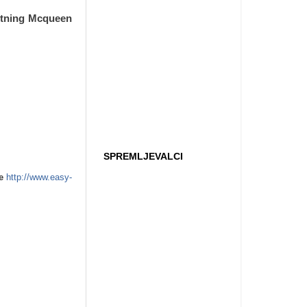
ghtning Mcqueen
SPREMLJEVALCI
e
http://www.easy-