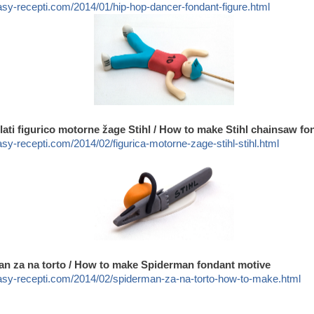
asy-recepti.com/2014/01/hip-hop-dancer-fondant-figure.html
lati figurico motorne žage Stihl / How to make Stihl chainsaw fo
sy-recepti.com/2014/02/figurica-motorne-zage-stihl-stihl.html
an za na torto / How to make Spiderman fondant motive
asy-recepti.com/2014/02/spiderman-za-na-torto-how-to-make.html