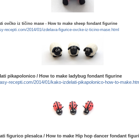
ti
ovčko iz tičino mase - How to make sheep fondant figurine
y-recepti.com/2014/01/izdelava-figurice-ovcke-iz-ticino-mase.html
lati pikapolonico / How to make ladybug fondant figurine
asy-recepti.com/2014/01/kako-izdelati-pikapolonico-how-to-make.ht
ati figurico plesalca / How to make Hip hop dancer fondant figu