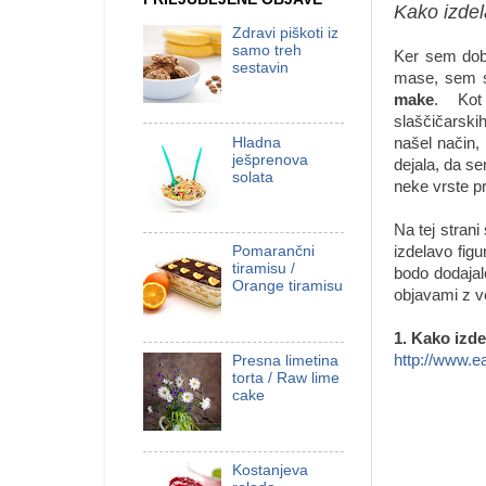
Kako izdel
Zdravi piškoti iz
samo treh
Ker sem dobi
sestavin
mase, sem se
make
. Kot 
slaščičarskih
Hladna
našel način,
ješprenova
dejala, da se
solata
neke vrste pr
Na tej strani
izdelavo figu
Pomarančni
tiramisu /
bodo dodajale
Orange tiramisu
objavami z v
1. Kako izde
http://www.ea
Presna limetina
torta / Raw lime
cake
Kostanjeva