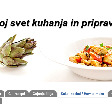
e
Čili recepti
Gojenje čilija
Kako izdelati / How to make