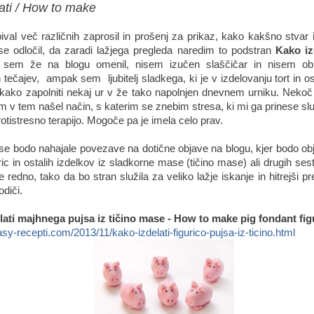
ati / How to make
val več različnih zaprosil in prošenj za prikaz, kako kakšno stvar i
 odločil, da zaradi lažjega pregleda naredim to podstran
Kako iz
sem že na blogu omenil, nisem izučen slaščičar in nisem obi
 tečajev, ampak sem ljubitelj sladkega, ki je v izdelovanju tort in 
 kako zapolniti nekaj ur v že tako napolnjen dnevnem urniku. Nekoč
m v tem našel način, s katerim se znebim stresa, ki mi ga prinese sl
otistresno terapijo. Mogoče pa je imela celo prav.
 se bodo nahajale povezave na dotične objave na blogu, kjer bodo obj
ric in ostalih izdelkov iz sladkorne mase (tičino mase) ali drugih se
 redno, tako da bo stran služila za veliko lažje iskanje in hitrejši 
odiči.
lati majhnega pujsa iz tičino mase - How to make pig fondant fig
sy-recepti.com/2013/11/kako-izdelati-figurico-pujsa-iz-ticino.html