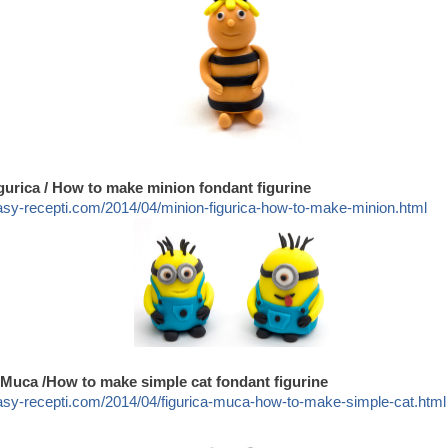
gurica / How to make minion fondant figurine
asy-recepti.com/2014/04/minion-figurica-how-to-make-minion.html
a Muca /How to make simple cat fondant figurine
asy-recepti.com/2014/04/figurica-muca-how-to-make-simple-cat.html