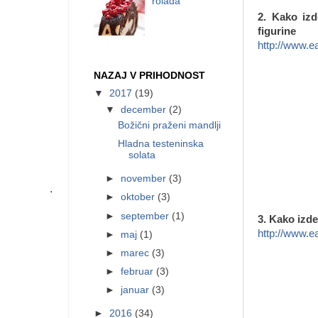
rolada
2. Kako izd
figurine
http://www.e
NAZAJ V PRIHODNOST
▼
2017
(19)
▼
december
(2)
Božični praženi mandlji
Hladna testeninska
solata
►
november
(3)
►
oktober
(3)
►
september
(1)
3. Kako izd
http://www.e
►
maj
(1)
►
marec
(3)
►
februar
(3)
►
januar
(3)
►
2016
(34)