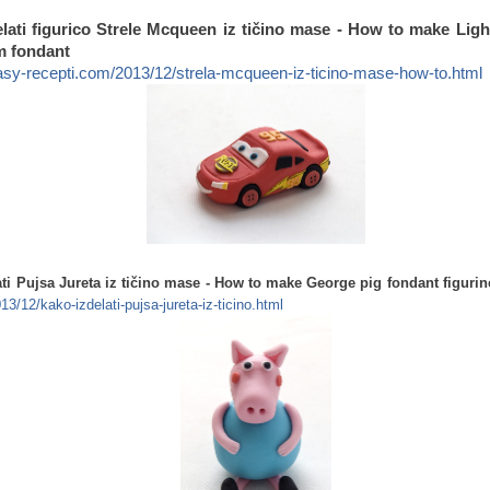
elati figurico Strele Mcqueen iz tičino mase - How to make Li
om fondant
asy-recepti.com/2013/12/strela-mcqueen-iz-ticino-mase-how-to.html
ati Pujsa Jureta iz tičino mase - How to make George pig fondant figurin
3/12/kako-izdelati-pujsa-jureta-iz-ticino.html