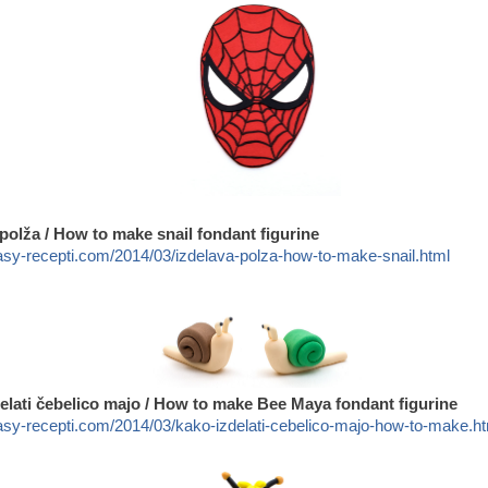
 polža / How to make snail fondant figurine
asy-recepti.com/2014/03/izdelava-polza-how-to-make-snail.html
delati čebelico majo / How to make Bee Maya fondant figurine
asy-recepti.com/2014/03/kako-izdelati-cebelico-majo-how-to-make.h