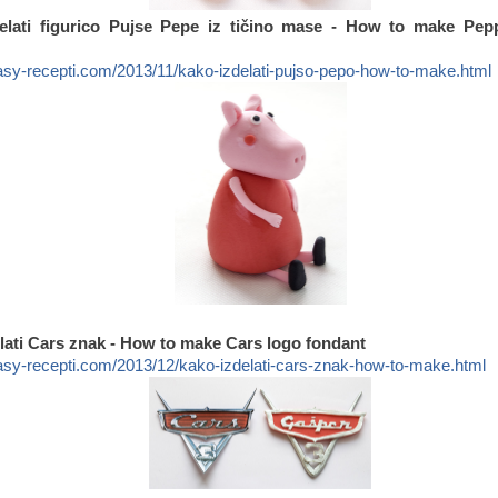
elati figurico Pujse Pepe iz tičino mase - How to make Pep
asy-recepti.com/2013/11/kako-izdelati-pujso-pepo-how-to-make.html
elati Cars znak - How to make Cars logo fondant
asy-recepti.com/2013/12/kako-izdelati-cars-znak-how-to-make.html