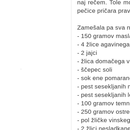
naj rečem. Tole mo
pečice pričara pra
Zamešala pa sva na
- 150 gramov masl
- 4 žlice agavineg
- 2 jajci
- žlica domačega v
- ščepec soli
- sok ene pomaranč
- pest sesekljanih
- pest sesekljanih 
- 100 gramov temn
- 250 gramov ostr
- pol žličke vinske
- 2 žlici nesladka