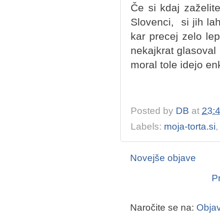
Če si kdaj zaželit
Slovenci, si jih l
kar precej zelo lep
nekajkrat glasoval
moral tole idejo en
Posted by
DB
at
23:
Labels:
moja-torta.si
Novejše objave
P
Naročite se na:
Objav