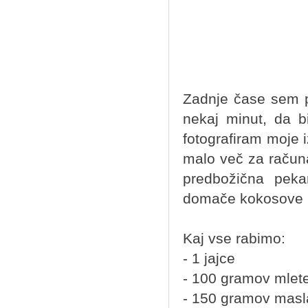
Zadnje čase sem p
nekaj minut, da b
fotografiram moje i
malo več za računa
predbožična peka
domače kokosove p
Kaj vse rabimo:
- 1 jajce
- 100 gramov mlete
- 150 gramov masl