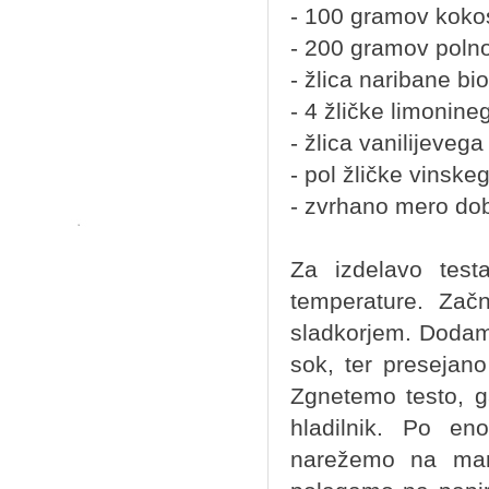
- 100 gramov kok
- 200 gramov poln
- žlica naribane bi
- 4 žličke limonine
- žlica vanilijeveg
- pol žličke vinsk
- zvrhano mero dob
Za izdelavo test
temperature. Zač
sladkorjem. Dodamo
sok, ter preseja
Zgnetemo testo, g
hladilnik. Po en
narežemo na manj