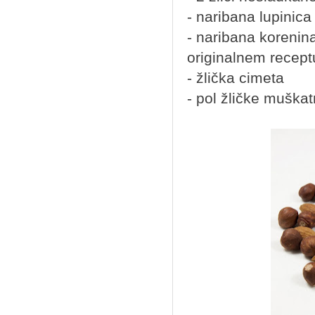
- naribana lupinic
- naribana korenina
originalnem recept
- žlička cimeta
- pol žličke muška