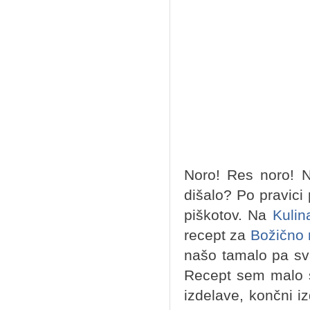
Noro! Res noro! N
dišalo? Po pravici
piškotov. Na
Kulina
recept za
Božično 
našo tamalo pa sva
Recept sem malo s
izdelave, končni i