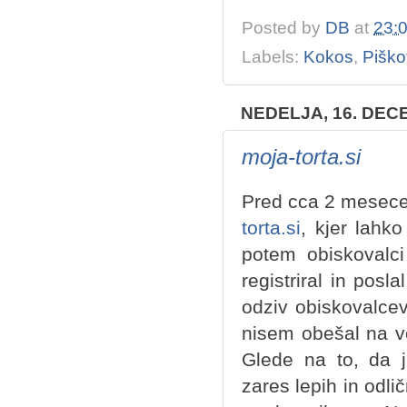
Posted by
DB
at
23:
Labels:
Kokos
,
Piškot
NEDELJA, 16. DEC
moja-torta.si
Pred cca 2 mesece
torta.si
, kjer lahko
potem obiskovalci
registriral in posla
odziv obiskovalcev
nisem obešal na vel
Glede na to, da j
zares lepih in odlič