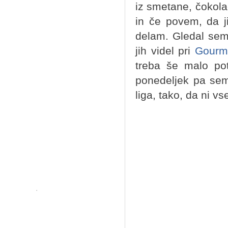
iz smetane, čokolad
in če povem, da ji
delam. Gledal sem
jih videl pri
Gourme
treba še malo potr
ponedeljek pa sem
liga, tako, da ni vs