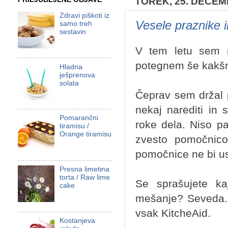
TOREK, 25. DECEM
Zdravi piškoti iz
Vesele praznike 
samo treh
sestavin
V tem letu sem m
potegnem še kakšn
Hladna
ješprenova
solata
Čeprav sem držal 
nekaj narediti in
Pomarančni
roke dela. Niso p
tiramisu /
Orange tiramisu
zvesto pomočnico
pomočnice ne bi us
Presna limetina
torta / Raw lime
Se sprašujete ka
cake
mešanje? Seveda. 
vsak KitcheAid.
Kostanjeva