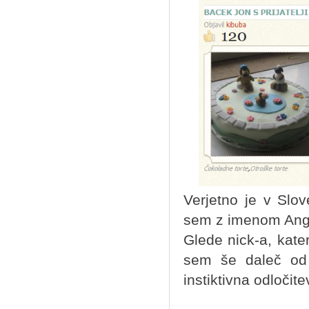
Verjetno je v Slove
sem z imenom Angry
Glede nick-a, kat
sem še daleč od 
instiktivna odločit