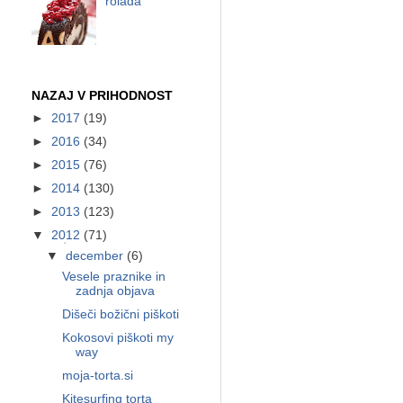
rolada
NAZAJ V PRIHODNOST
►
2017
(19)
►
2016
(34)
►
2015
(76)
►
2014
(130)
►
2013
(123)
▼
2012
(71)
▼
december
(6)
Vesele praznike in
zadnja objava
Dišeči božični piškoti
Kokosovi piškoti my
way
moja-torta.si
Kitesurfing torta