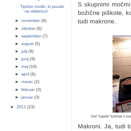
S skupnimi močmi 
Tipičen moški, ki pozabi
na obletnico!
božične piškote, k
tudi makrone.
►
november
(6)
►
oktober
(5)
►
september
(7)
►
avgust
(5)
►
julij
(9)
►
junij
(9)
►
maj
(10)
►
april
(6)
►
marec
(2)
►
februar
(3)
►
januar
(3)
►
2011
(23)
Del "najete" kuhinje s sv
Makroni. Ja, tudi t