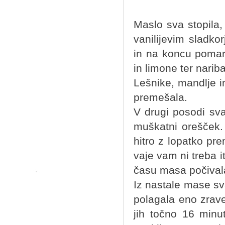
Maslo sva stopila
vanilijevim sladk
in na koncu pomar
in limone ter narib
Lešnike, mandlje i
premešala.
V drugi posodi sv
muškatni orešček.
hitro z lopatko pr
vaje vam ni treba i
času masa počivala
Iz nastale mase sva
polagala eno zrav
jih točno 16 minu