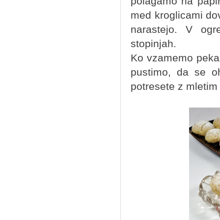
polagamo na papir
med kroglicami dov
narastejo. V og
stopinjah.
Ko vzamemo pekač i
pustimo, da se oh
potresete z mletim