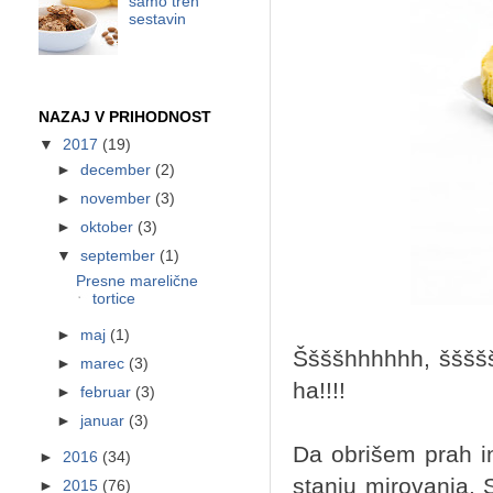
samo treh
sestavin
NAZAJ V PRIHODNOST
▼
2017
(19)
►
december
(2)
►
november
(3)
►
oktober
(3)
▼
september
(1)
Presne marelične
tortice
►
maj
(1)
Ššššhhhhhh, ššššš
►
marec
(3)
ha!!!!
►
februar
(3)
►
januar
(3)
Da obrišem prah in
►
2016
(34)
stanju mirovanja. 
►
2015
(76)