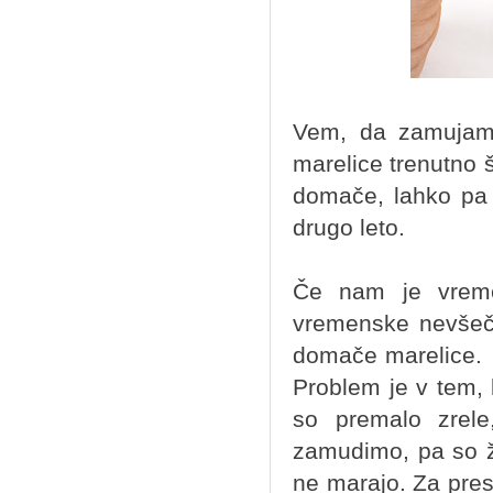
Vem, da zamujam 
marelice trenutno 
domače, lahko pa 
drugo leto.
Če nam je vreme
vremenske nevšečn
domače marelice. P
Problem je v tem, 
so premalo zrel
zamudimo, pa so že
ne marajo. Za presn