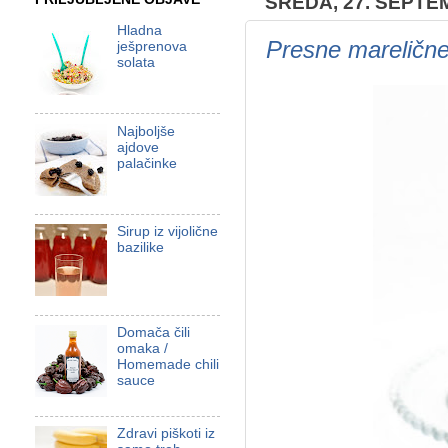
SREDA, 27. SEPTE
Hladna
Presne marelične 
ješprenova
solata
Najboljše
ajdove
palačinke
Sirup iz vijolične
bazilike
Domača čili
omaka /
Homemade chili
sauce
Zdravi piškoti iz