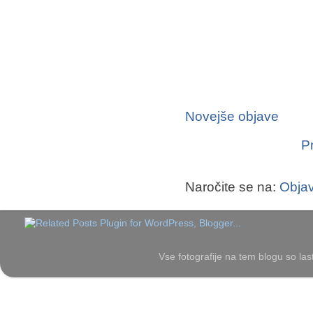
Novejše objave
P
Naročite se na:
Objav
Vse fotografije na tem blogu so las