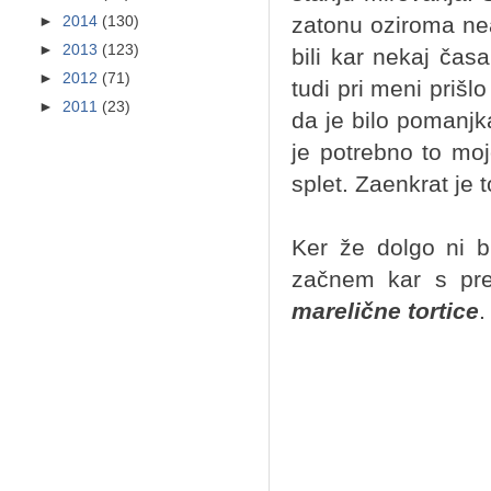
zatonu oziroma nea
►
2014
(130)
►
2013
(123)
bili kar nekaj časa
►
2012
(71)
tudi pri meni prišl
►
2011
(23)
da je bilo pomanjk
je potrebno to mojo
splet. Zaenkrat je
Ker že dolgo ni b
začnem kar s pre
marelične tortice
.