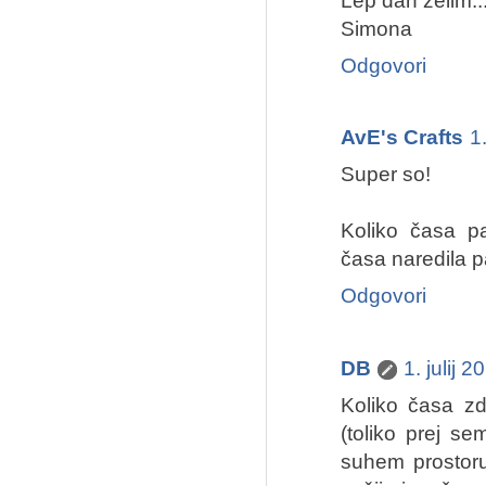
Lep dan želim..
Simona
Odgovori
AvE's Crafts
1
Super so!
Koliko časa pa
časa naredila pa
Odgovori
DB
1. julij 
Koliko časa zd
(toliko prej se
suhem prostoru