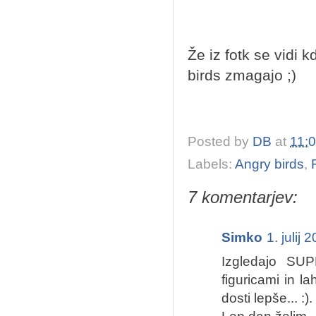
Že iz fotk se vidi k
birds zmagajo ;)
Posted by
DB
at
11:
Labels:
Angry birds
,
7 komentarjev:
Simko
1. julij
Izgledajo SU
figuricami in l
dosti lepše... :).