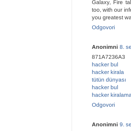
Galaxy, Fire ta
too, with our in
you greatest wa
Odgovori
Anonimni
8. s
871A7236A3
hacker bul
hacker kirala
tütün dünyası
hacker bul
hacker kiralam
Odgovori
Anonimni
9. s