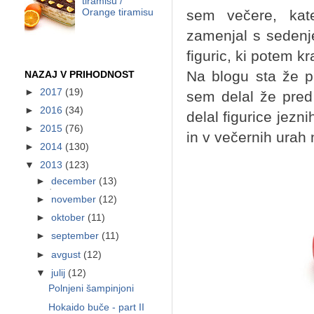
tiramisu /
sem večere, kat
Orange tiramisu
zamenjal s sedenj
figuric, ki potem kr
Na blogu sta že pre
NAZAJ V PRIHODNOST
►
2017
(19)
sem delal že pre
►
2016
(34)
delal figurice jezn
►
2015
(76)
in v večernih urah 
►
2014
(130)
▼
2013
(123)
►
december
(13)
►
november
(12)
►
oktober
(11)
►
september
(11)
►
avgust
(12)
▼
julij
(12)
Polnjeni šampinjoni
Hokaido buče - part II