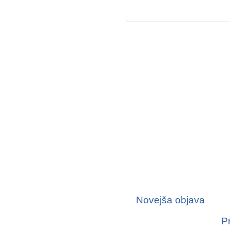
Novejša objava
P