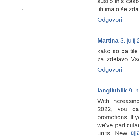
sušijo in s časo
jih imajo še zda
Odgovori
Martina
3. juli
kako so pa tile 
za izdelavo. Vs
Odgovori
langliuhlik
9. 
With increasin
2022, you ca
promotions. If
we've particula
units. New
메