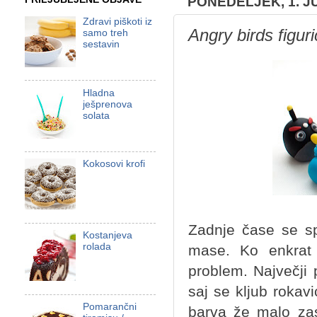
PONEDELJEK, 1. JU
Zdravi piškoti iz
Angry birds figur
samo treh
sestavin
Hladna
ješprenova
solata
Kokosovi krofi
Zadnje čase se sp
Kostanjeva
rolada
mase. Ko enkrat 
problem. Največji 
saj se kljub roka
Pomarančni
barva že malo zas