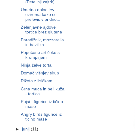
(Petelinji zajtrk)
Umetna oploditev
oziroma kako se
preleviš v pridno...
Zelenjavne ajdove
tortice brez glutena
Paradižnik, mozzarella
in bazilika
Popečene artičoke s
krompirjem
Ninja želve torta
Domač višnjev sirup
Rižota z lisičkami
Črna muca in beli kuža
- tortica
Pujsi - figurice iz tičino
mase
Angry birds figurice iz
tičino mase
►
junij
(11)