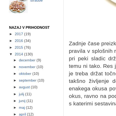
štraube
NAZAJ V PRIHODNOST
►
2017
(19)
►
2016
(34)
Zadnje čase preizk
►
2015
(76)
pravila v splošnih
▼
2014
(130)
pri peki sladic d
►
december
(9)
temu ni tako. Res 
►
november
(10)
je treba držat točn
►
oktober
(10)
takšno življenje 
►
september
(10)
►
avgust
(10)
enakega okusa pov
►
julij
(11)
okus, ravno na pod
►
junij
(11)
s katerimi sestavi
►
maj
(12)
►
april
(12)