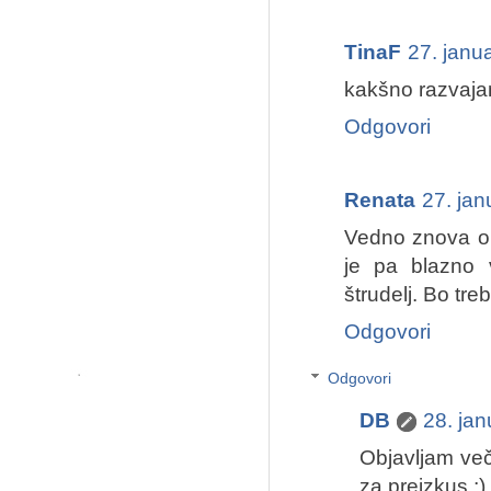
TinaF
27. janu
kakšno razvajan
Odgovori
Renata
27. jan
Vedno znova ob
je pa blazno v
štrudelj. Bo tre
Odgovori
Odgovori
DB
28. ja
Objavljam več
za preizkus ;)