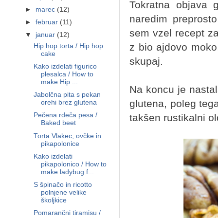
Tokratna objava 
►
marec
(12)
naredim preprosto
►
februar
(11)
sem vzel recept z
▼
januar
(12)
z bio ajdovo moko,
Hip hop torta / Hip hop
cake
skupaj.
Kako izdelati figurico
plesalca / How to
make Hip ...
Na koncu je nastala
Jabolčna pita s pekan
glutena, poleg teg
orehi brez glutena
Pečena rdeča pesa /
takšen rustikalni o
Baked beet
Torta Vlakec, ovčke in
pikapolonice
Kako izdelati
pikapolonico / How to
make ladybug f...
S špinačo in ricotto
polnjene velike
školjkice
Pomarančni tiramisu /