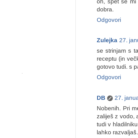
oh, spet se mi 
dobra.
Odgovori
Zulejka
27. ja
se strinjam s t
receptu (in večk
gotovo tudi. s 
Odgovori
DB
27. janu
Nobenih. Pri m
zaliješ z vodo,
tudi v hladilni
lahko razvaljaš.