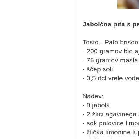
Jabolčna pita s p
Testo - Pate brise
- 200 gramov bio 
- 75 gramov masla
- ščep soli
- 0,5 dcl vrele vode 
Nadev:
- 8 jabolk
- 2 žlici agavinega
- sok polovice lim
- žlička limonine lu