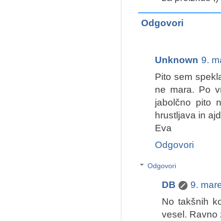
Odgovori
Unknown
9. m
Pito sem spekla 
ne mara. Po v
jabolčno pito n
hrustljava in a
Eva
Odgovori
Odgovori
DB
9. mar
No takšnih k
vesel. Ravno z