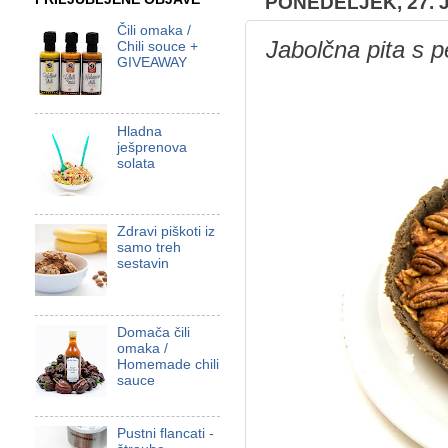
PONEDELJEK, 27. 
Čili omaka /
Jabolčna pita s p
Chili souce +
GIVEAWAY
Hladna
ješprenova
solata
Zdravi piškoti iz
samo treh
sestavin
Domača čili
omaka /
Homemade chili
sauce
Pustni flancati -