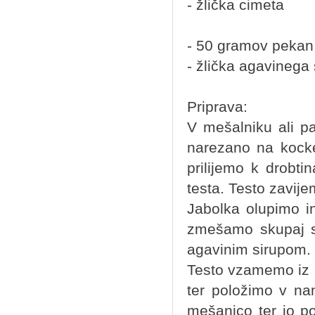
- žlička cimeta
- 50 gramov pekan
- žlička agavinega 
Priprava:
V mešalniku ali 
narezano na kocke
prilijemo k drobt
testa. Testo zavije
Jabolka olupimo in 
zmešamo skupaj s 
agavinim sirupom.
Testo vzamemo iz 
ter položimo v na
mešanico ter jo p