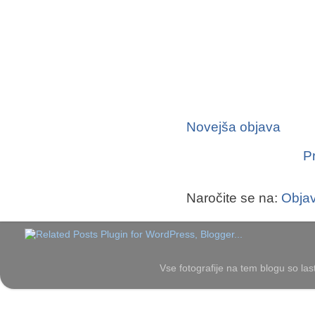
Novejša objava
P
Naročite se na:
Objav
Vse fotografije na tem blogu so las