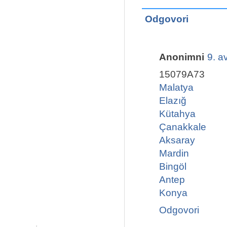
Odgovori
Anonimni
9. a
15079A73
Malatya
Elazığ
Kütahya
Çanakkale
Aksaray
Mardin
Bingöl
Antep
Konya
Odgovori