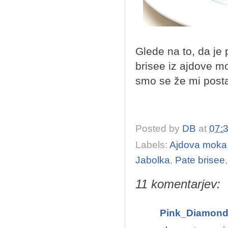
Glede na to, da je 
brisee iz ajdove m
smo se že mi posta
Posted by
DB
at
07:
Labels:
Ajdova moka
Jabolka
,
Pate brisee
11 komentarjev:
Pink_Diamon