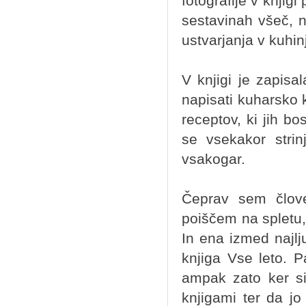
fotografije v knjigi
sestavinah všeč, 
ustvarjanja v kuhinj
V knjigi je zapisa
napisati kuharsko k
receptov, ki jih bo
se vsekakor strin
vsakogar.
Čeprav sem člove
poiščem na spletu, 
In ena izmed najlj
knjiga Vse leto. P
ampak zato ker si
knjigami ter da j