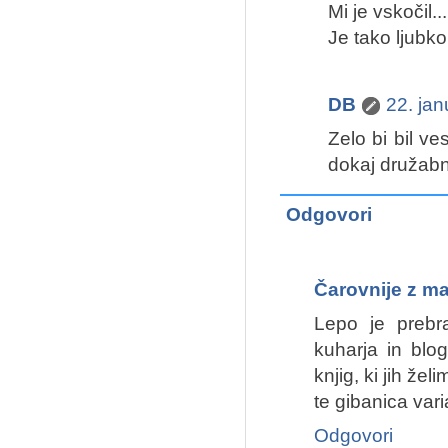
Mi je vskočil..
Je tako ljubk
DB
22. ja
Zelo bi bil ve
dokaj družabna
Odgovori
Čarovnije z ma
Lepo je prebra
kuharja in blo
knjig, ki jih že
te gibanica var
Odgovori