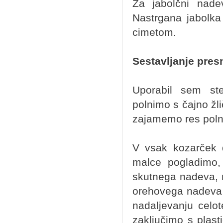
Za jabolčni nade
Nastrgana jabolk
cimetom.
Sestavljanje pres
Uporabil sem ste
polnimo s čajno žl
zajamemo res polno
V vsak kozarček 
malce pogladimo,
skutnega nadeva, 
orehovega nadeva 
nadaljevanju cel
zaključimo s plast