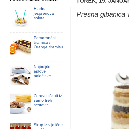
TOREK, 19. JANUA
Hladna
Presna gibanica 
ješprenova
solata
Pomarančni
tiramisu /
Orange tiramisu
Najboljše
ajdove
palačinke
Zdravi piškoti iz
samo treh
sestavin
Sirup iz vijolične