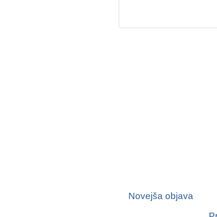
Novejša objava
P