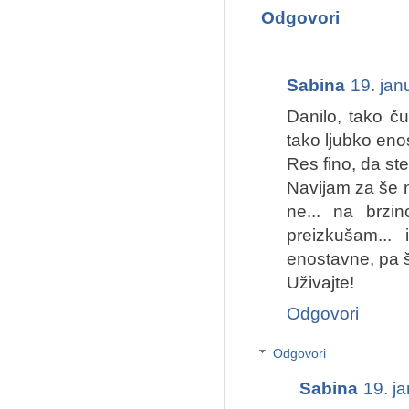
Odgovori
Sabina
19. jan
Danilo, tako ču
tako ljubko eno
Res fino, da ste
Navijam za še 
ne... na brzin
preizkušam... 
enostavne, pa še
Uživajte!
Odgovori
Odgovori
Sabina
19. j