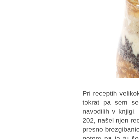
Pri receptih veliko
tokrat pa sem se
navodilih v knjigi
202, našel njen r
presno brezgibanico
potem pa je tu še