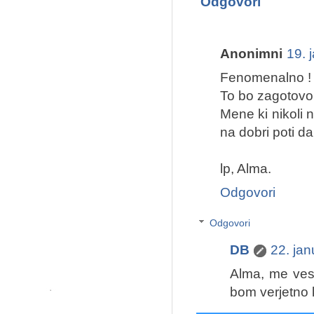
Odgovori
Anonimni
19. 
Fenomenalno !
To bo zagotovo 
Mene ki nikoli n
na dobri poti d
lp, Alma.
Odgovori
Odgovori
DB
22. ja
Alma, me vese
bom verjetno k