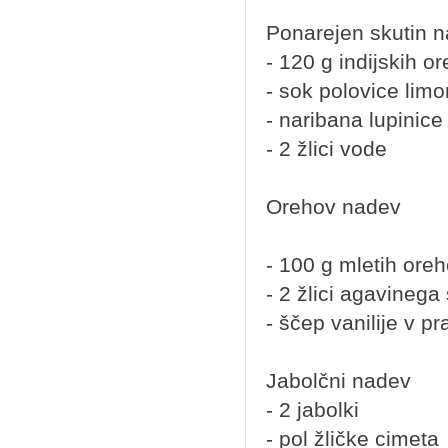
Ponarejen skutin 
- 120 g indijskih o
- sok polovice lim
- naribana lupinic
- 2 žlici vode
Orehov nadev
- 100 g mletih ore
- 2 žlici agavinega
- ščep vanilije v pr
Jabolčni nadev
- 2 jabolki
- pol žličke cimeta