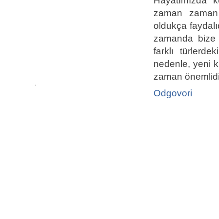
Hayatımızda ke
zaman zama
oldukça faydalı
zamanda bize i
farklı türlerde
nedenle, yeni k
zaman önemlidi
Odgovori