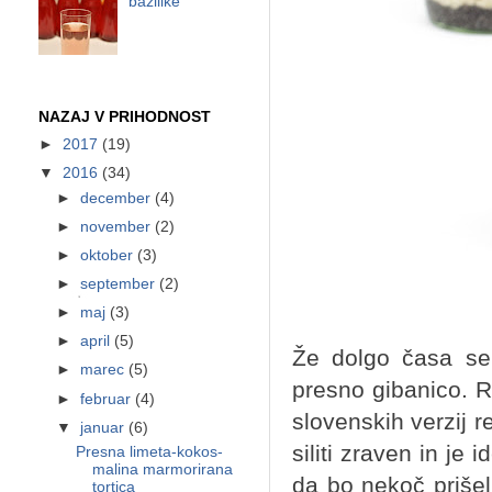
bazilike
NAZAJ V PRIHODNOST
►
2017
(19)
▼
2016
(34)
►
december
(4)
►
november
(2)
►
oktober
(3)
►
september
(2)
►
maj
(3)
►
april
(5)
Že dolgo časa sem
►
marec
(5)
presno gibanico. R
►
februar
(4)
slovenskih verzij 
▼
januar
(6)
siliti zraven in je
Presna limeta-kokos-
malina marmorirana
da bo nekoč prišel
tortica