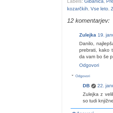
Labels:
Gibanica
,
Pr
kozarčkih
,
Vse leto
,
12 komentarjev:
Zulejka
19. ja
Danilo, najlep
prebrati, kako 
da vam bo še pr
Odgovori
Odgovori
DB
22. ja
Zulejka z vel
so tudi knjižne