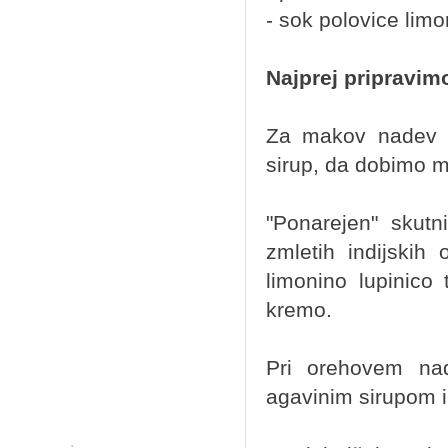
- sok polovice lim
Najprej pripravim
Za makov nadev v
sirup, da dobimo m
"Ponarejen" skut
zmletih indijskih
limonino lupinic
kremo.
Pri orehovem na
agavinim sirupom in