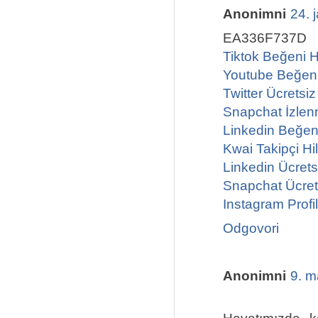
Anonimni
24. 
EA336F737D
Tiktok Beğeni H
Youtube Beğeni
Twitter Ücretsi
Snapchat İzlen
Linkedin Beğeni
Kwai Takipçi Hil
Linkedin Ücrets
Snapchat Ücrets
Instagram Prof
Odgovori
Anonimni
9. m