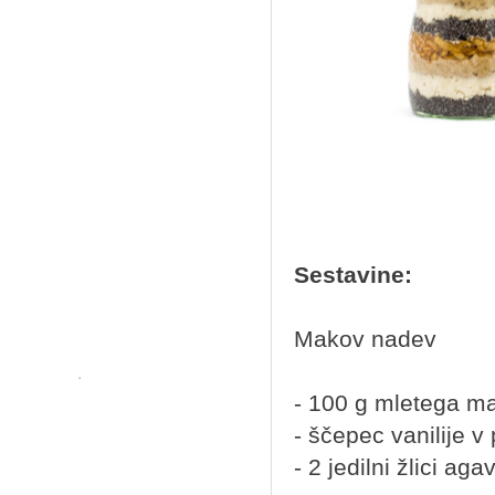
Sestavine:
Makov nadev
- 100 g mletega m
- ščepec vanilije v 
- 2 jedilni žlici ag