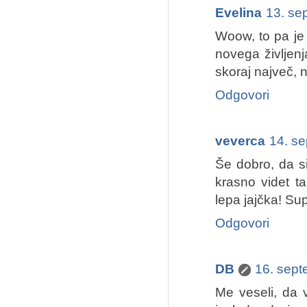
Evelina
13. se
Woow, to pa je
novega življenj
skoraj največ, na
Odgovori
veverca
14. s
Še dobro, da si
krasno videt t
lepa jajčka! Su
Odgovori
DB
16. sept
Me veseli, da 