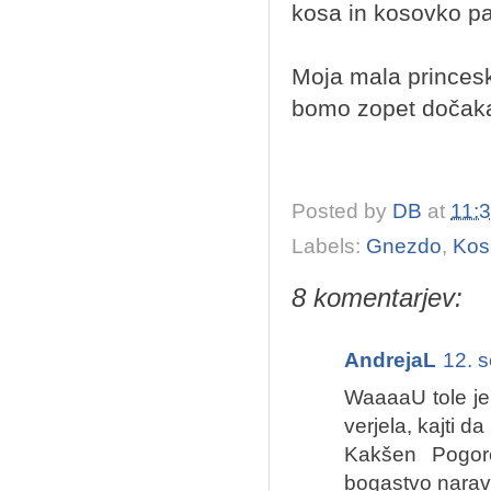
kosa in kosovko p
Moja mala princesk
bomo zopet dočakali
Posted by
DB
at
11:
Labels:
Gnezdo
,
Kos
8 komentarjev:
AndrejaL
12. 
WaaaaU tole je 
verjela, kajti d
Kakšen Pogor
bogastvo narave