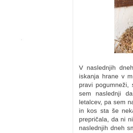
V naslednjih dneh
iskanja hrane v mo
pravi pogumneži, s
sem naslednji dan
letalcev, pa sem na
in kos sta še nek
prepričala, da ni n
naslednjih dneh s