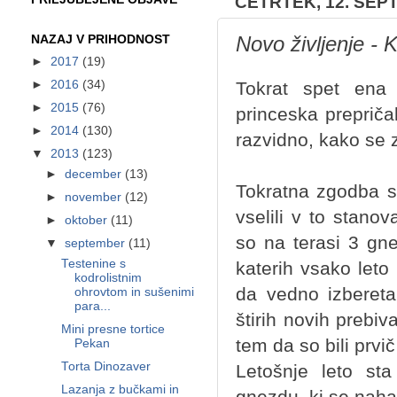
ČETRTEK, 12. SEP
Novo življenje - 
NAZAJ V PRIHODNOST
►
2017
(19)
Tokrat spet ena
►
2016
(34)
►
2015
(76)
princeska prepričal
►
2014
(130)
razvidno, kako se z
▼
2013
(123)
►
december
(13)
Tokratna zgodba s
►
november
(12)
vselili v to stano
►
oktober
(11)
so na terasi 3 gn
▼
september
(11)
Testenine s
katerih vsako leto
kodrolistnim
da vedno izbereta
ohrovtom in sušenimi
para...
štirih novih prebiv
Mini presne tortice
tem da so bili prvič 
Pekan
Torta Dinozaver
Letošnje leto sta
Lazanja z bučkami in
gnezdu, ki se naha