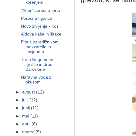
korenjem
"After" poročna torta
Poročna figurica
Novo življenje - Kosi
Ajdova kaša in šitake
Pita s paradižnikom,
mozzarello in
timijanom
Torta Nogometno
igrišče in dres
Barcelone
Naravna voda z
okusom
►
avgust
(12)
►
julij
(12)
►
junij
(11)
►
maj
(11)
►
april
(8)
►
marec
(9)