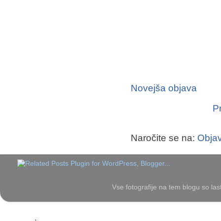
Novejša objava
P
Naročite se na:
Objav
Vse fotografije na tem blogu so las