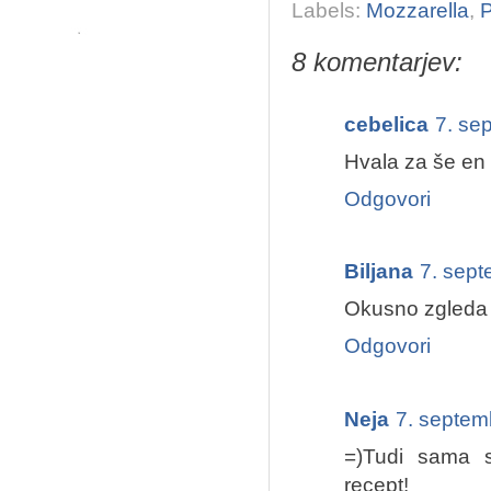
Labels:
Mozzarella
,
P
8 komentarjev:
cebelica
7. se
Hvala za še en 
Odgovori
Biljana
7. sep
Okusno zgleda i
Odgovori
Neja
7. septem
=)Tudi sama s
recept!