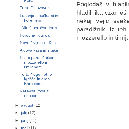
Pekan
Pogledaš v hladiln
Torta Dinozaver
hladilnika vzameš
Lazanja z bučkami in
nekaj vejic svež
korenjem
"After" poročna torta
paradižnik. Iz teh
Poročna figurica
mozzerello in timi
Novo življenje - Kosi
Ajdova kaša in šitake
Pita s paradižnikom,
mozzarello in
timijanom
Torta Nogometno
igrišče in dres
Barcelone
Naravna voda z
okusom
►
avgust
(12)
►
julij
(12)
►
junij
(11)
►
maj
(11)