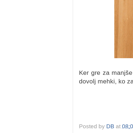
Ker gre za manjše
dovolj mehki, ko z
Posted by
DB
at
08: