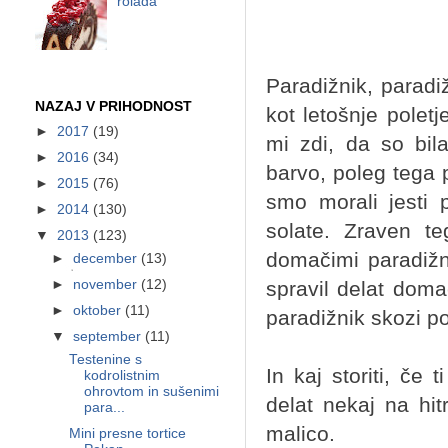
rolada
Paradižnik, paradiž
NAZAJ V PRIHODNOST
kot letošnje polet
►
2017
(19)
mi zdi, da so bi
►
2016
(34)
barvo, poleg tega 
►
2015
(76)
smo morali jesti 
►
2014
(130)
solate. Zraven t
▼
2013
(123)
domačimi paradižni
►
december
(13)
spravil delat doma
►
november
(12)
►
oktober
(11)
paradižnik skozi po
▼
september
(11)
Testenine s
In kaj storiti, če 
kodrolistnim
ohrovtom in sušenimi
delat nekaj na hi
para...
malico.
Mini presne tortice