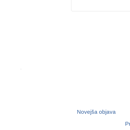
Novejša objava
P