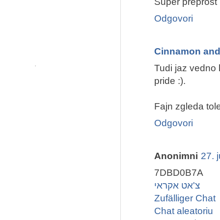
Super preprost 
Odgovori
Cinnamon an
Tudi jaz vedno 
pride :).
Fajn zgleda tole
Odgovori
Anonimni
27. 
7DBD0B7A
צ'אט אקראי
Zufälliger Chat
Chat aleatoriu