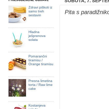
SOBOTA, 7. SEPTE
Zdravi piškoti iz
Pita s paradižnik
samo treh
sestavin
Hladna
ješprenova
solata
Pomarančni
tiramisu /
Orange tiramisu
Presna limetina
torta / Raw lime
cake
Kostanjeva