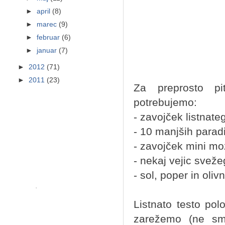
►
april
(8)
►
marec
(9)
►
februar
(6)
►
januar
(7)
►
2012
(71)
►
2011
(23)
Za preprosto pi
potrebujemo:
- zavojček listnate
- 10 manjših parad
- zavojček mini mo
- nekaj vejic sveže
- sol, poper in olivn
Listnato testo po
zarežemo (ne sm