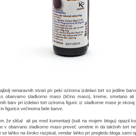
bolj nenaravnih stvari pri peki oziroma izdelavi tort so jedilne bar
hko obarvamo sladkorno maso (tičino maso), kreme, smetano ali p
nih barv pri izdelavi tort oziroma figuric iz sladkorne mase je skoraj
e in figurice večinoma bele barve.
em že slišal ali pa med komentarji (tudi na mojem blogu) opazil k
ne v obarvano sladkorno maso preveč umetne in da takšnih tort ne bi
i se lahko na široko razpisal, vendar lahko pri pregledu bloga sami o