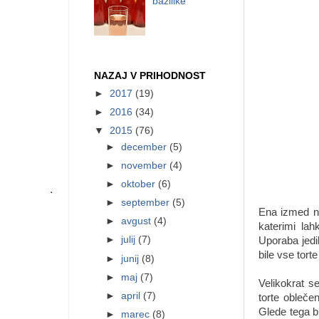
bazilike
NAZAJ V PRIHODNOST
►
2017
(19)
►
2016
(34)
▼
2015
(76)
►
december
(5)
►
november
(4)
►
oktober
(6)
►
september
(5)
Ena izmed naj
►
avgust
(4)
katerimi la
►
julij
(7)
Uporaba jedil
bile vse tort
►
junij
(8)
►
maj
(7)
Velikokrat s
►
april
(7)
torte obleče
Glede tega b
►
marec
(8)