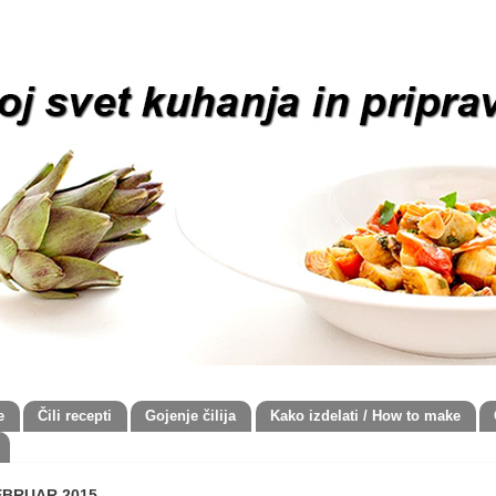
e
Čili recepti
Gojenje čilija
Kako izdelati / How to make
FEBRUAR 2015