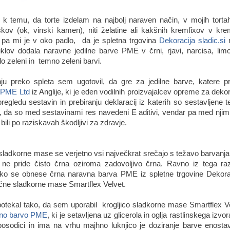
k temu, da torte izdelam na najbolj naraven način, v mojih torta
kov (ok, vinski kamen), niti želatine ali kakšnih kremfixov v kre
v, pa mi je v oko padlo, da je spletna trgovina
Dekoracija sladic.si
n
tiklov dodala naravne jedilne barve PME v črni, rjavi, narcisa, limo
lo zeleni in temno zeleni barvi.
nju preko spleta sem ugotovil, da gre za jedilne barve, katere pr
e PME Ltd
iz Anglije, ki je eden vodilnih proizvajalcev opreme za dekor
pregledu sestavin in prebiranju deklaracij iz katerih so sestavljene
, da so med sestavinami res navedeni E aditivi, vendar pa med njimi 
i bili po raziskavah škodljivi za zdravje.
 sladkorne mase se verjetno vsi največkrat srečajo s težavo barvanja 
i ne pride čisto črna oziroma zadovoljivo črna. Ravno iz tega ra
kako se obnese črna naravna barva PME iz spletne trgovine Dekoraci
ične sladkorne mase Smartflex Velvet.
potekal tako, da sem uporabil krogljico sladkorne mase Smartflex
no barvo PME
, ki je setavljena uz glicerola in oglja rastlinskega izvo
osodici in ima na vrhu majhno luknjico je doziranje barve enosta