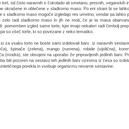
e tort, od čisto naravnih s čokolado ali smetano, presnih, veganskih in 
ne okrašene in oblečene v sladkorno maso. Po eni strani bi se lahko c
ne s sladkorno maso mogoče izgledajo res umetno, vendar pa lahko p
o zelo radi sladkorno maso in jih ne moti, če je ta masa obarvan
di pomemben izgled same torte, kjer imajo nekateri radi čimbolj prep
m pa so všeč torte, ki so povezane z neko tematiko.
si za vsako torto ne boste sami izdelovali barv iz naravnih sestavin,
ča), špinače (zelena), mango (rumena), robide (vijolična), koren
a (modra), ste obsojeni na uporabo že pripravljenih jedilnih barv. Pr
eba biti pozoren na sestavo teh jedilnih barv oziroma iz česa so izdela
sintetičnega porekla in vsebuje organizmu nevarne sestavine.