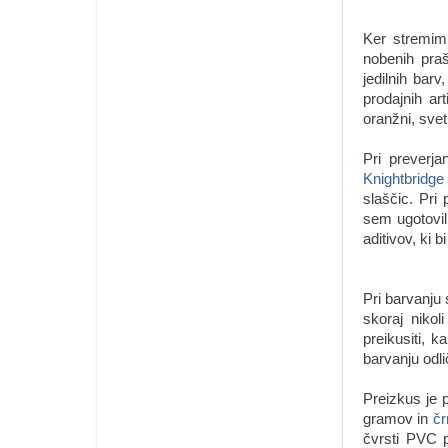
Ker stremim 
nobenih praš
jedilnih bar
prodajnih ar
oranžni, svet
Pri preverja
Knightbridg
slaščic. Pri 
sem ugotovil
aditivov, ki b
Pri barvanju
skoraj nikol
preikusiti, 
barvanju odl
Preizkus je 
gramov in
čr
čvrsti PVC p