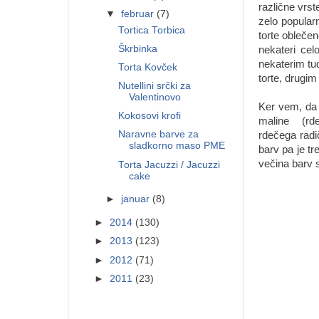
različne vrst
▼
februar
(7)
zelo popular
Tortica Torbica
torte obleče
Škrbinka
nekateri cel
nekaterim tu
Torta Kovček
torte, drugi
Nutellini srčki za
Valentinovo
Ker vem, da 
Kokosovi krofi
maline (rde
Naravne barve za
rdečega radič
sladkorno maso PME
barv pa je tr
večina barv 
Torta Jacuzzi / Jacuzzi
cake
►
januar
(8)
►
2014
(130)
►
2013
(123)
►
2012
(71)
►
2011
(23)