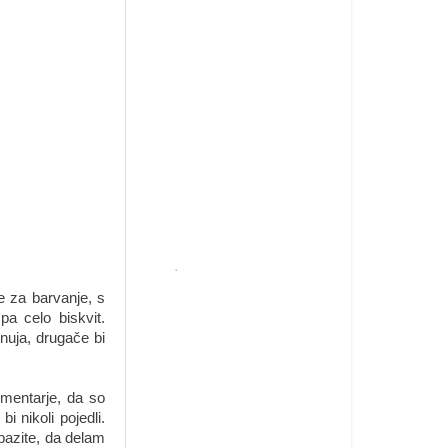
ve za barvanje, s
a celo biskvit.
 nuja, drugače bi
omentarje, da so
 nikoli pojedli.
pazite, da delam