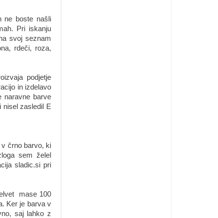
h ne boste našli
mah. Pri iskanju
a svoj seznam
na, rdeči, roza,
oizvaja podjetje
acijo in izdelavo
 te naravne barve
nisel zasledil E
v črno barvo, ki
zloga sem želel
ja sladic.si pri
 Velvet mase 100
ra. Ker je barva v
vno, saj lahko z