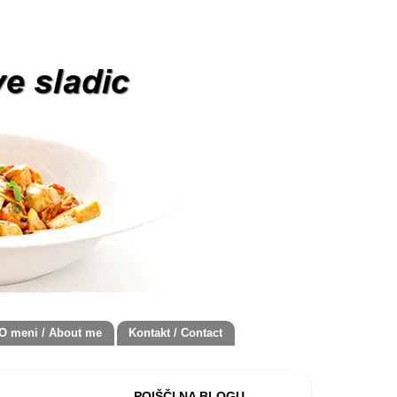
O meni / About me
Kontakt / Contact
POIŠČI NA BLOGU