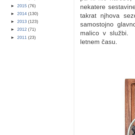
nekatere sestavine
►
2015
(76)
►
2014
(130)
takrat njhova sez
►
2013
(123)
samostojno glavno
►
2012
(71)
malico v služb
►
2011
(23)
letnem času.