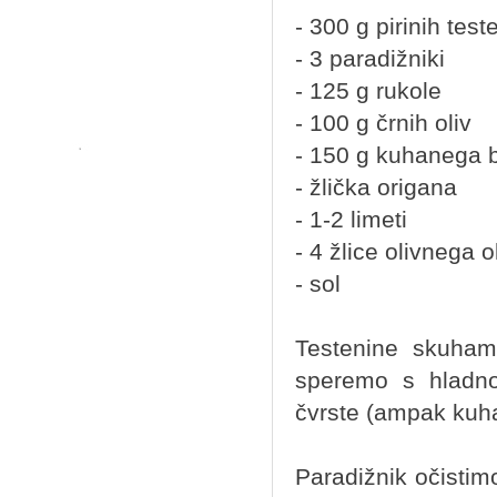
- 300 g pirinih test
- 3 paradižniki
- 125 g rukole
- 100 g črnih oliv
- 150 g kuhanega b
- žlička origana
- 1-2 limeti
- 4 žlice olivnega o
- sol
Testenine skuham
speremo s hladno
čvrste (ampak ku
Paradižnik očisti