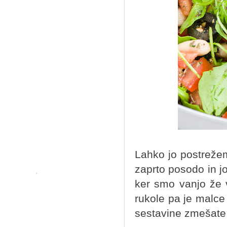
Lahko jo postreže
zaprto posodo in j
ker smo vanjo že 
rukole pa je malce
sestavine zmešate 