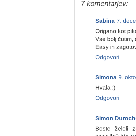
7 komentarjev:
Sabina
7. dec
Origano kot pika
Vse bolj čutim, d
Easy in zagoto
Odgovori
Simona
9. okt
Hvala :)
Odgovori
Simon Duroche
Boste želeli 