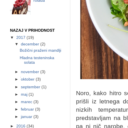
rolada
NAZAJ V PRIHODNOST
▼
2017
(19)
▼
december
(2)
Božični praženi mandlji
Hladna testeninska
solata
►
november
(3)
►
oktober
(3)
►
september
(1)
Noro, kako hitro 
►
maj
(1)
prišli iz letnega
►
marec
(3)
nizkih temperat
►
februar
(3)
predstavljam na bl
►
januar
(3)
pa ni nič narobe, 
►
2016
(34)