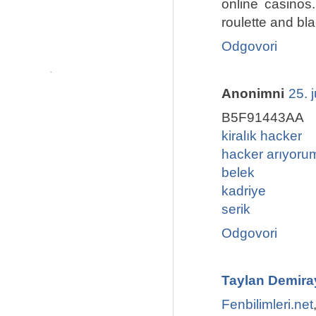
online casinos
roulette and bl
Odgovori
Anonimni
25. 
B5F91443AA
kiralık hacker
hacker arıyoru
belek
kadriye
serik
Odgovori
Taylan Demira
Fenbilimleri.net