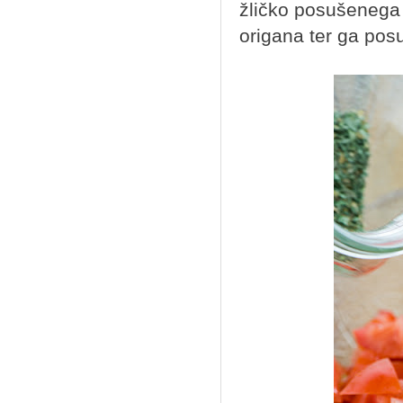
žličko posušenega o
origana ter ga posu