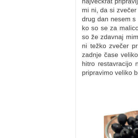
največkrat pripra
mi ni, da si zvečer
drug dan nesem s s
ko so se za malico j
so že zdavnaj mimo
ni težko zvečer pr
zadnje čase veliko 
hitro restavracij
pripravimo veliko 