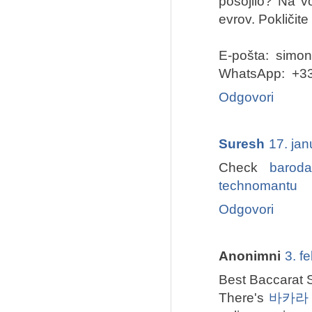
posojilo? Na v
evrov. Pokličite
E-pošta: simo
WhatsApp: +3
Odgovori
Suresh
17. ja
Check
barod
technomantu
Odgovori
Anonimni
3. f
Best Baccarat S
There's
바카라