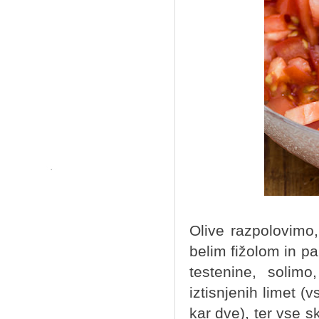
Olive razpolovimo
belim fižolom in 
testenine, solim
iztisnjenih limet (
kar dve), ter vse 