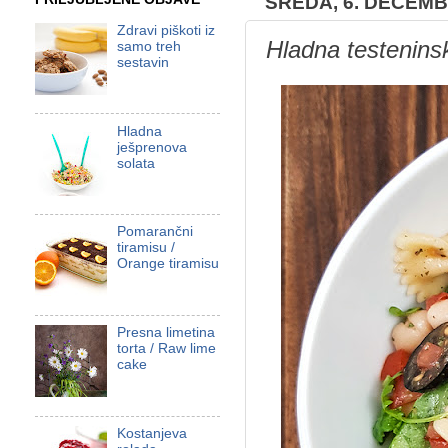
SREDA, 6. DECEMB
Zdravi piškoti iz
Hladna testenins
samo treh
sestavin
Hladna
ješprenova
solata
Pomarančni
tiramisu /
Orange tiramisu
Presna limetina
torta / Raw lime
cake
Kostanjeva