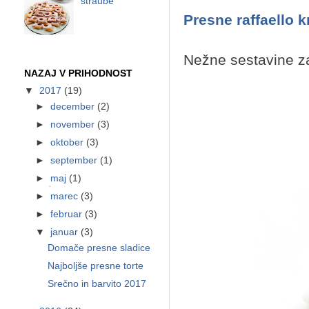
štraube
Presne raffaello k
Nežne sestavine za
NAZAJ V PRIHODNOST
▼
2017
(19)
►
december
(2)
►
november
(3)
►
oktober
(3)
►
september
(1)
►
maj
(1)
►
marec
(3)
►
februar
(3)
▼
januar
(3)
Domače presne sladice
Najboljše presne torte
Srečno in barvito 2017