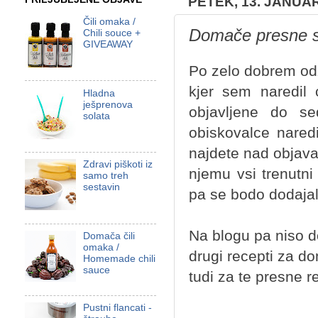
PETEK, 13. JANUA
Čili omaka /
Domače presne s
Chili souce +
GIVEAWAY
Po zelo dobrem odz
kjer sem naredil 
Hladna
ješprenova
objavljene do s
solata
obiskovalce nare
najdete nad objav
Zdravi piškoti iz
njemu vsi trenutni
samo treh
sestavin
pa se bodo dodajal
Na blogu pa niso d
Domača čili
omaka /
drugi recepti za d
Homemade chili
sauce
tudi za te presne 
Pustni flancati -