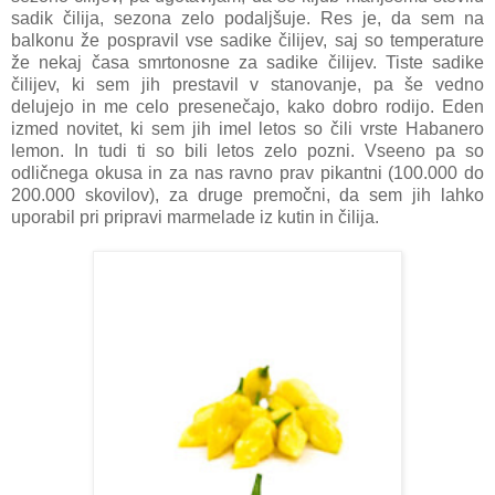
sadik čilija, sezona zelo podaljšuje. Res je, da sem na
balkonu že pospravil vse sadike čilijev, saj so temperature
že nekaj časa smrtonosne za sadike čilijev. Tiste sadike
čilijev, ki sem jih prestavil v stanovanje, pa še vedno
delujejo in me celo presenečajo, kako dobro rodijo. Eden
izmed novitet, ki sem jih imel letos so čili vrste Habanero
lemon. In tudi ti so bili letos zelo pozni. Vseeno pa so
odličnega okusa in za nas ravno prav pikantni (100.000 do
200.000 skovilov), za druge premočni, da sem jih lahko
uporabil pri pripravi marmelade iz kutin in čilija.