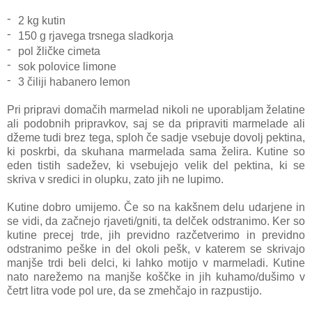
-
2 kg kutin
-
150 g rjavega trsnega sladkorja
-
pol žličke cimeta
-
sok polovice limone
-
3 čiliji habanero lemon
Pri pripravi domačih marmelad nikoli ne uporabljam želatine
ali podobnih pripravkov, saj se da pripraviti marmelade ali
džeme tudi brez tega, sploh če sadje vsebuje dovolj pektina,
ki poskrbi, da skuhana marmelada sama želira. Kutine so
eden tistih sadežev, ki vsebujejo velik del pektina, ki se
skriva v sredici in olupku, zato jih ne lupimo.
Kutine dobro umijemo. Če so na kakšnem delu udarjene in
se vidi, da začnejo rjaveti/gniti, ta delček odstranimo. Ker so
kutine precej trde, jih previdno razčetverimo in previdno
odstranimo peške in del okoli pešk, v katerem se skrivajo
manjše trdi beli delci, ki lahko motijo v marmeladi. Kutine
nato narežemo na manjše koščke in jih kuhamo/dušimo v
četrt litra vode pol ure, da se zmehčajo in razpustijo.