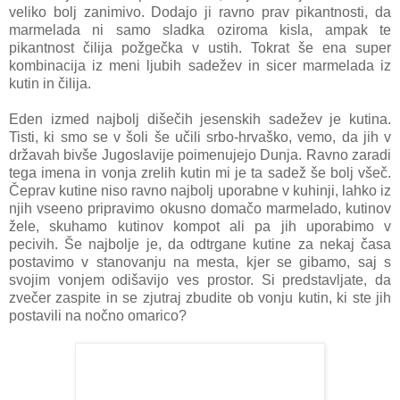
veliko bolj zanimivo. Dodajo ji ravno prav pikantnosti, da
marmelada ni samo sladka oziroma kisla, ampak te
pikantnost čilija požgečka v ustih. Tokrat še ena super
kombinacija iz meni ljubih sadežev in sicer marmelada iz
kutin in čilija.
Eden izmed najbolj dišečih jesenskih sadežev je kutina.
Tisti, ki smo se v šoli še učili srbo-hrvaško, vemo, da jih v
državah bivše Jugoslavije poimenujejo Dunja. Ravno zaradi
tega imena in vonja zrelih kutin mi je ta sadež še bolj všeč.
Čeprav kutine niso ravno najbolj uporabne v kuhinji, lahko iz
njih vseeno pripravimo okusno domačo marmelado, kutinov
žele, skuhamo kutinov kompot ali pa jih uporabimo v
pecivih. Še najbolje je, da odtrgane kutine za nekaj časa
postavimo v stanovanju na mesta, kjer se gibamo, saj s
svojim vonjem odišavijo ves prostor. Si predstavljate, da
zvečer zaspite in se zjutraj zbudite ob vonju kutin, ki ste jih
postavili na nočno omarico?