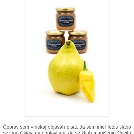
Čeprav sem v nekaj objavah pisal, da sem imel letos slabo
sezono čilijev, pa ugotavljam, da se kljub manjšemu številu