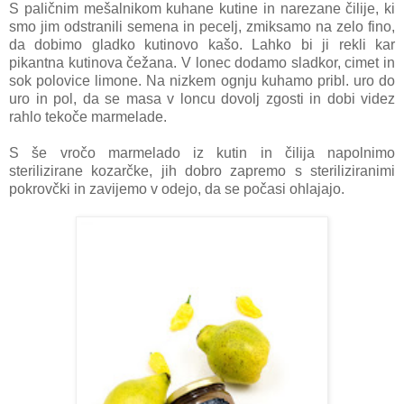
S paličnim mešalnikom kuhane kutine in narezane čilije, ki
smo jim odstranili semena in pecelj, zmiksamo na zelo fino,
da dobimo gladko kutinovo kašo. Lahko bi ji rekli kar
pikantna kutinova čežana. V lonec dodamo sladkor, cimet in
sok polovice limone. Na nizkem ognju kuhamo pribl. uro do
uro in pol, da se masa v loncu dovolj zgosti in dobi videz
rahlo tekoče marmelade.
S še vročo marmelado iz kutin in čilija napolnimo
sterilizirane kozarčke, jih dobro zapremo s steriliziranimi
pokrovčki in zavijemo v odejo, da se počasi ohlajajo.