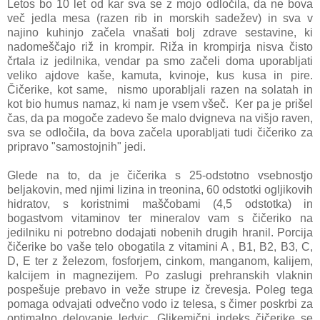
Letos bo 10 let od kar sva se z mojo odločila, da ne bova
več jedla mesa (razen rib in morskih sadežev) in sva v
najino kuhinjo začela vnašati bolj zdrave sestavine, ki
nadomeščajo riž in krompir. Riža in krompirja nisva čisto
črtala iz jedilnika, vendar pa smo začeli doma uporabljati
veliko ajdove kaše, kamuta, kvinoje, kus kusa in pire.
Čičerike, kot same, nismo uporabljali razen na solatah in
kot bio humus namaz, ki nam je vsem všeč. Ker pa je prišel
čas, da pa mogoče zadevo še malo dvigneva na višjo raven,
sva se odločila, da bova začela uporabljati tudi čičeriko za
pripravo "samostojnih" jedi.
Glede na to, da je čičerika s 25-odstotno vsebnostjo
beljakovin, med njimi lizina in treonina, 60 odstotki ogljikovih
hidratov, s koristnimi maščobami (4,5 odstotka) in
bogastvom vitaminov ter mineralov vam s čičeriko na
jedilniku ni potrebno dodajati nobenih drugih hranil. Porcija
čičerike bo vaše telo obogatila z vitamini A , B1, B2, B3, C,
D, E ter z železom, fosforjem, cinkom, manganom, kalijem,
kalcijem in magnezijem. Po zaslugi
prehranskih vlaknin
pospešuje prebavo in veže strupe iz črevesja. Poleg tega
pomaga odvajati odvečno vodo iz telesa, s čimer poskrbi za
optimalno delovanje ledvic. Glikemični indeks čičerike se