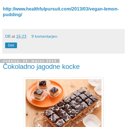
http://www.healthfulpursuit.com/2013/03/vegan-lemon-
pudding/
DB
at
16:23
9 komentarjev:
Deli
nedelja, 24. marec 2013
Čokoladno jagodne kocke