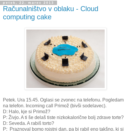
petek, 22. marec 2013
Računalništvo v oblaku - Cloud
computing cake
Petek. Ura 15.45. Oglasi se zvonec na telefonu. Pogledam
na telefon. Incoming call Primož (bivši sodelavec).
D: Halo, kje si Primož?
P: Živjo. A ti še delaš tiste nizkokalorične bolj zdrave torte?
D: Seveda. A rabiš torto?
P: Praznoval bomo rojstni dan, pa bi rabil eno takšno, ki si