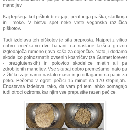
mandljev.
Kaj lepšega kot piškoti brez jajc, pecilnega praška, sladkorja
in moke. V bistvu spet neke vrste veganska različica
piškotov.
Tudi izdelava teh piškotov je sila preprosta. Najprej z vilico
dobro zmečkamo dve banani, da nastane takšna grozno
izgledajoča rumeno rjava kaša za dojenčke. Nato ji dodamo
skodelico polnozrnatih ovsenih kosmičev (za Gurmet forever
- brezglutenskih) in polovico skodelice mletih ali pa
zdrobljenih mandljev. Vse skupaj dobro premešamo, nato pa
z žličko zajemamo nastalo maso in jo odlagamo na papir za
peko. Pečemo v ogreti pečici 15 minut na 170 stopinjah.
Enostavna izdelava, tako, da vam pri tem lahko pomagajo
tudi otroci oziroma kar njim vse prepustite razen pečice.