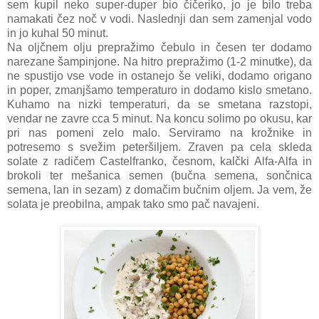
sem kupil neko super-duper bio čičeriko, jo je bilo treba
namakati čez noč v vodi. Naslednji dan sem zamenjal vodo
in jo kuhal 50 minut.
Na oljčnem olju prepražimo čebulo in česen ter dodamo
narezane šampinjone. Na hitro prepražimo (1-2 minutke), da
ne spustijo vse vode in ostanejo še veliki, dodamo origano
in poper, zmanjšamo temperaturo in dodamo kislo smetano.
Kuhamo na nizki temperaturi, da se smetana razstopi,
vendar ne zavre cca 5 minut. Na koncu solimo po okusu, kar
pri nas pomeni zelo malo. Serviramo na krožnike in
potresemo s svežim peteršiljem. Zraven pa cela skleda
solate z radičem Castelfranko, česnom, kalčki Alfa-Alfa in
brokoli ter mešanica semen (bučna semena, sončnica
semena, lan in sezam) z domačim bučnim oljem. Ja vem, že
solata je preobilna, ampak tako smo pač navajeni.