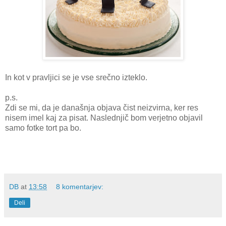
In kot v pravljici se je vse srečno izteklo.
p.s.
Zdi se mi, da je današnja objava čist neizvirna, ker res
nisem imel kaj za pisat. Naslednjič bom verjetno objavil
samo fotke tort pa bo.
DB
at
13:58
8 komentarjev:
Deli