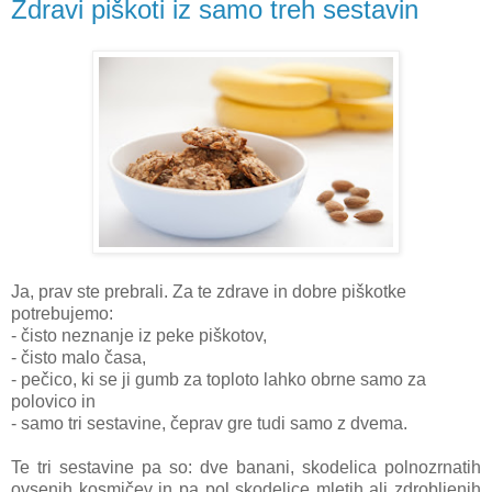
Zdravi piškoti iz samo treh sestavin
Ja, prav ste prebrali. Za te zdrave in dobre piškotke
potrebujemo:
- čisto neznanje iz peke piškotov,
- čisto malo časa,
- pečico, ki se ji gumb za toploto lahko obrne samo za
polovico in
- samo tri sestavine, čeprav gre tudi samo z dvema.
Te tri sestavine pa so: dve banani, skodelica polnozrnatih
ovsenih kosmičev in pa pol skodelice mletih ali zdrobljenih