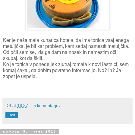
Ker je naša mala kuharica hotela, da ima tortica vsaj enega
metuljčka, je bil kar problem, kam sedaj namestit metuljčka.
Odločil sem se, da ga dam na nosek in namestim oči
skupaj, kot da škili.
Ko je tortica v ponedeljek zjutraj romala k novi lastnici, sem
komaj čakal, da dobim povratno informacijo. No? In? Ja ,
zopet je uspela.
DB
at
16:37
5 komentarjev:
Deli
sobota, 9. marec 2013