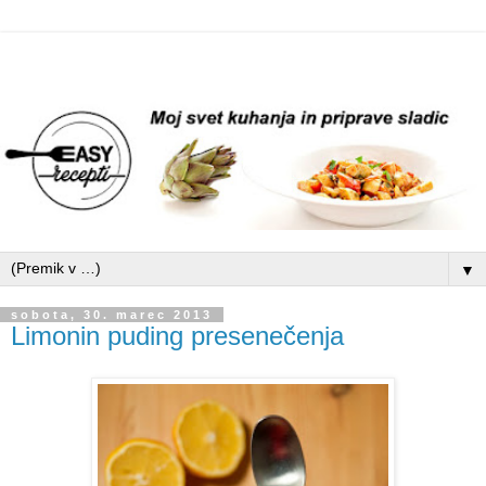
▼
sobota, 30. marec 2013
Limonin puding presenečenja