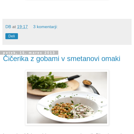
DB
at
19:17
3 komentarji:
Deli
petek, 15. marec 2013
Čičerika z gobami v smetanovi omaki