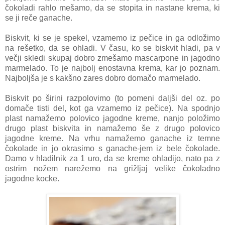
čokoladi rahlo mešamo, da se stopita in nastane krema, ki
se ji reče ganache.
Biskvit, ki se je spekel, vzamemo iz pečice in ga odložimo
na rešetko, da se ohladi. V času, ko se biskvit hladi, pa v
večji skledi skupaj dobro zmešamo mascarpone in jagodno
marmelado. To je najbolj enostavna krema, kar jo poznam.
Najboljša je s kakšno zares dobro domačo marmelado.
Biskvit po širini razpolovimo (to pomeni daljši del oz. po
domače tisti del, kot ga vzamemo iz pečice). Na spodnjo
plast namažemo polovico jagodne kreme, nanjo položimo
drugo plast biskvita in namažemo še z drugo polovico
jagodne kreme. Na vrhu namažemo ganache iz temne
čokolade in jo okrasimo s ganache-jem iz bele čokolade.
Damo v hladilnik za 1 uro, da se kreme ohladijo, nato pa z
ostrim nožem narežemo na grižljaj velike čokoladno
jagodne kocke.