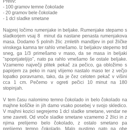
Preliv:
- 100 gramov temne čokolade
- 20 gramov bele čokolade
- 1 dcl sladke smetane
Najprej ločimo rumenjake in beljake. Rumenjake stepamo s
sladkorjem vsaj 8 minut da nastane penasta rumenjakova
masa. Dodamo 5 polnih žlic zmletih mandljev in pol žličke
vinskega kamna ter rahlo vmešamo. Iz beljakov stepemo trd
sneg, ga 1/3 primešamo v maso, da se masa in beljaki
"spoprijateljijo", nato pa rahlo vmešamo še ostale beljake.
Vzamemo največji plitek pekač za pečico, ga obložimo s
papirjem za peko in nanj vlijemo nastalo maso ter z večjo
lopatko poravnamo, tako, da je čez celoten pekač v višini
cca 1 cm. Pečemo v ogreti pečici 10 minut na 180
stopinjah.
V tem času nalomimo temno čokolado in belo čokolado na
majhne koščke in jih damo vsako posebej v svojo skledico.
V majhni kozici segrejemo 1 dcl sladke smetane, vendar ne
sme zavreti. Od vroče sladke smetane vzamemo 2 žlici in z
njima prelijemo belo čokolado, z ostalo smetano pa
prelijemo temno čokolado. Malo pustimo nato pa obe