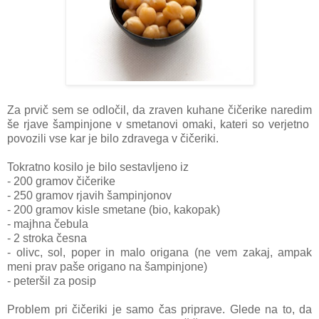
Za prvič sem se odločil, da zraven kuhane čičerike naredim
še rjave šampinjone v smetanovi omaki, kateri so verjetno
povozili vse kar je bilo zdravega v čičeriki.
Tokratno kosilo je bilo sestavljeno iz
- 200 gramov čičerike
- 250 gramov rjavih šampinjonov
- 200 gramov kisle smetane (bio, kakopak)
- majhna čebula
- 2 stroka česna
- olivc, sol, poper in malo origana (ne vem zakaj, ampak
meni prav paše origano na šampinjone)
- peteršil za posip
Problem pri čičeriki je samo čas priprave. Glede na to, da