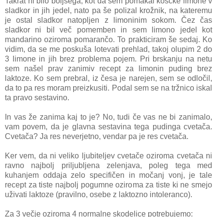
Takrat ni bilo boljšega, kot da sem pomakal koščke limone v
sladkor in jih jedel, nato pa še polizal krožnik, na kateremu
je ostal sladkor natopljen z limoninim sokom. Čez čas
sladkor ni bil več pomemben in sem limono jedel kot
mandarino oziroma pomarančo. To prakticiram še sedaj. Ko
vidim, da se me poskuša lotevati prehlad, takoj olupim 2 do
3 limone in jih brez problema pojem. Pri brskanju na netu
sem našel prav zanimiv recept za limonin puding brez
laktoze. Ko sem prebral, iz česa je narejen, sem se odločil,
da to pa res moram preizkusiti. Podal sem se na tržnico iskal
ta pravo sestavino.
In vas že zanima kaj to je? No, tudi če vas ne bi zanimalo,
vam povem, da je glavna sestavina tega pudinga cvetača.
Cvetača? Ja res neverjetno, vendar pa je res cvetača.
Ker vem, da ni veliko ljubiteljev cvetače oziroma cvetača ni
ravno najbolj priljubljena zelenjava, poleg tega med
kuhanjem oddaja zelo specifičen in močanj vonj, je tale
recept za tiste najbolj pogumne oziroma za tiste ki ne smejo
uživati laktoze (pravilno, osebe z laktozno intoleranco).
Za 3 večje oziroma 4 normalne skodelice potrebujemo: