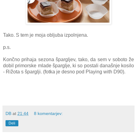
Tako. S tem je moja obljuba izpolnjena.
p.s.
Končno prihaja sezona špargljev, tako, da sem v soboto že
dobil primorske mlade šparglje, ki so postali današnje kosilo
- Rižota s šparglji. (fotka je desno pod Playing with D90).
DB
at
21:44
8 komentarjev:
Deli