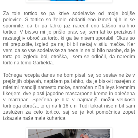
Za tole tortico so pa krive sodelavke od moje boljše
polovice. S tortico so želele obdariti eno izmed njih in se
spomnile, da bi pa lahko jaz naredil eno takšno majhno
tortico. V bistvu mi je prišlo prav, saj sem lahko preizkusil
razstegljiv obroč za torto, ki ga še nisem uporabil. Okus so
mi prepustile, izgled pa naj bi bil nekaj v stilu mačke. Ker
vem, da so vse sodelavke za hece in ne bi bilo narobe, da je
torta po izgledu bolj otroška, sem se odločil, da naredim
torto na temo Garfielda.
Točnega recepta danes ne bom pisal, saj so sestavine že v
prejšnjih objavah, napišem pa lahko, da je biskvit narejen z
mletimi mandlji namesto moke, namočen z Baileys kremnim
likerjem, dve plasti jagodne mascarpone kreme in oblečena
v marcipan. Spečena je bila v najmanjši možni velikosti
tortnega obroča, torej na fi 16 cm. Tudi tokrat nisem bil sam
zaslužen za celo tortico, saj se je kot pomočnica zopet
izkazala naša mala kuharica.