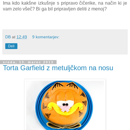
Ima kdo kakšne izkušnje s pripravo čičerike, na način ki je
vam zelo všeč? Bi ga bil pripravljen deliti z menoj?
DB
at
12:49
9 komentarjev:
Deli
sreda, 13. marec 2013
Torta Garfield z metuljčkom na nosu