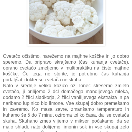
Cvetačo očistimo, narežemo na majhne koščke in jo dobro
speremo. Da pripravo skrajšamo (čas kuhanja cvetače),
oprano cvetačo zmeljemo v multipraktiku na čisto majhne
koščke. Če tega ne storite, je potrebno čas kuhanja
podaljšat, dokler se cvetača ne skuha.
Nato v srednje veliko kozico oz. lonec stresemo zmleto
cvetačo, ji prilijemo 2 dcl domačega mandljevega mleka,
dodamo 2 žlici sladkorja, 2 žlici vanilijevega ekstrakta in pa
naribano lupinico bio limone. Vse skupaj dobro premešamo
in zavremo. Ko masa zavre, zmanšamo temperaturo in
kuhamo še 5 do 7 minut oziroma toliko časa, da se cvetača
skuha. Skuhano zmes vlijemo v mikser, počakamo, da se
malo shladi, nato dolijemo limonin sok in vse skupaj zelo