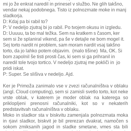
mi jo že enkrat naredil in prinesel v službo. Ne glih takšno,
vendar nekaj podobnega. Tisto iz polnozrnate moke in manj
sladkorja.
D: Kdaj pa bi rabil to?
P: V nedeljo zjutraj bi jo rabil. Po tvojem okusu in izgledu.
D: Uuuuu, ta bo mal težka. Sem na kratkem s časom, ker
sem si že splaniral vikend, pa še v detajle ne bom mogel it.
Sej torto nardit ni problem, sam moram nardit vsaj takšno
torto, da jo lahko potem objavim. (malo tišine) Ma, OK. Si
bom zapolnil še tisti prosti čas, ki sem si ga prihranil in
naredil tole tvojo tortico. V nedeljo zjutraj me pokliči in jo
pridi iskat.
P: Super. Se slišiva v nedeljo. Ajd.
Ker je Primoža zanimalo vse v zvezi računalništva v oblaku
(angl. Cloud computing), sem si zamisli svetlo torto, kot neke
vrste oblak, v katerem je moder oblak na katerega so
priklopljeni prenosni računalniki, kot so v nekaterih
predstavitvah računalništva v oblaku.
Moko in sladkor sta v biskvitu zamenjala polnozrnata moka
in rjavi sladkor, biskvit je bil prerezan dvakrat, namočen s
sokom zmiksanih jagod in sladke smetane, vmes sta bili