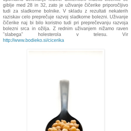
giblje med 28 in 32, zato je uživanje čičerike priporočljivo
tudi za sladkorne bolnike. V skladu z rezultati nekaterih
raziskav celo preprečuje razvoj sladkorne bolezni. Uživanje
čičerike naj bi bilo koristno tudi pri preprečevanju razvoja
bolezni srca in ožilja. Z rednim uživanjem nižamo raven
"slabega" holesterola v telesu. Vir
http://www.bodieko.si/cicerika