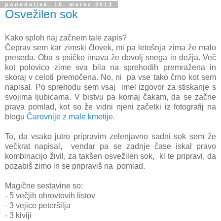
ponedeljek, 18. marec 2013
Osvežilen sok
Kako sploh naj začnem tale zapis?
Čeprav sem kar zimski človek, mi pa letošnja zima že malo
preseda. Oba s psičko imava že dovolj snega in dežja. Več
kot polovico zime sva bila na sprehodih premražena in
skoraj v celoti premočena. No, ni pa vse tako črno kot sem
napisal. Po sprehodu sem vsaj imel izgovor za stiskanje s
svojima ljubicama. V bistvu pa komaj čakam, da se začne
prava pomlad, kot so že vidni njeni začetki iz fotografij na
blogu
Čarovnije z male kmetije.
To, da vsako jutro pripravim zelenjavno sadni sok sem že
večkrat napisal, vendar pa se zadnje čase iskal pravo
kombinacijo živil, za takšen osvežilen sok, ki te pripravi, da
pozabiš zimo in se pripraviš na pomlad.
Magične sestavine so:
- 5 večjih ohrovtovih listov
- 3 vejice peteršilja
- 3 kiviji