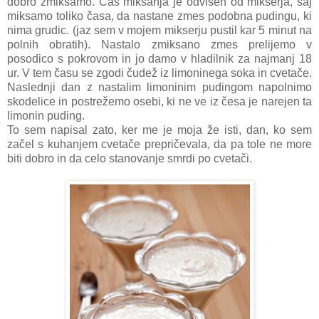
dobro zmiksamo. Čas miksanja je odvisen od mikserja, saj
miksamo toliko časa, da nastane zmes podobna pudingu, ki
nima grudic. (jaz sem v mojem mikserju pustil kar 5 minut na
polnih obratih). Nastalo zmiksano zmes prelijemo v
posodico s pokrovom in jo damo v hladilnik za najmanj 18
ur. V tem času se zgodi čudež iz limoninega soka in cvetače.
Naslednji dan z nastalim limoninim pudingom napolnimo
skodelice in postrežemo osebi, ki ne ve iz česa je narejen ta
limonin puding.
To sem napisal zato, ker me je moja že isti, dan, ko sem
začel s kuhanjem cvetače prepričevala, da pa tole ne more
biti dobro in da celo stanovanje smrdi po cvetači.