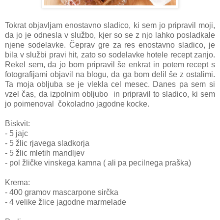
Tokrat objavljam enostavno sladico, ki sem jo pripravil moji,
da jo je odnesla v službo, kjer so se z njo lahko posladkale
njene sodelavke. Čeprav gre za res enostavno sladico, je
bila v službi pravi hit, zato so sodelavke hotele recept zanjo.
Rekel sem, da jo bom pripravil še enkrat in potem recept s
fotografijami objavil na blogu, da ga bom delil še z ostalimi.
Ta moja obljuba se je vlekla cel mesec. Danes pa sem si
vzel čas, da izpolnim obljubo in pripravil to sladico, ki sem
jo poimenoval čokoladno jagodne kocke.
Biskvit:
- 5 jajc
- 5 žlic rjavega sladkorja
- 5 žlic mletih mandljev
- pol žličke vinskega kamna ( ali pa pecilnega praška)
Krema:
- 400 gramov mascarpone sirčka
- 4 velike žlice jagodne marmelade