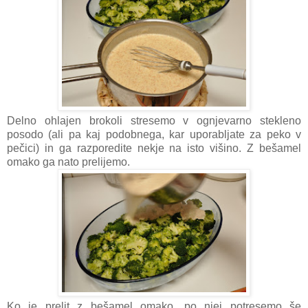
Delno ohlajen brokoli stresemo v ognjevarno stekleno
posodo (ali pa kaj podobnega, kar uporabljate za peko v
pečici) in ga razporedite nekje na isto višino. Z bešamel
omako ga nato prelijemo.
Ko je prelit z bešamel omako, po njej potresemo še