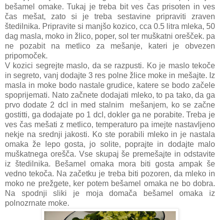
bešamel omake. Tukaj je treba bit ves čas prisoten in ves
čas mešat, zato si je treba sestavine pripraviti zraven
štedilnika. Pripravite si manjšo kozico, cca 0.5 litra mleka, 50
dag masla, moko in žlico, poper, sol ter muškatni orešček. pa
ne pozabit na metlico za mešanje, kateri je obvezen
pripomoček.
V kozici segrejte maslo, da se razpusti. Ko je maslo tekoče
in segreto, vanj dodajte 3 res polne žlice moke in mešajte. Iz
masla in moke bodo nastale grudice, katere se bodo začele
spoprijemati. Nato začnete dodajati mleko, to pa tako, da ga
prvo dodate 2 dcl in med stalnim mešanjem, ko se začne
gostitti, ga dodajate po 1 dcl, dokler ga ne porabite. Treba je
ves čas mešati z metlico, temperaturo pa imejte nastavljeno
nekje na srednji jakosti. Ko ste porabili mleko in je nastala
omaka že lepo gosta, jo solite, poprajte in dodajte malo
muškatnega orešča. Vse skupaj še premešajte in odstavite
iz štedilnika. Bešamel omaka mora biti gosta ampak še
vedno tekoča. Na začetku je treba biti pozoren, da mleko in
moko ne prežgete, ker potem bešamel omaka ne bo dobra.
Na spodnji sliki je moja domača bešamel omaka iz
polnozrnate moke.