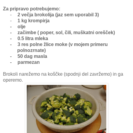
Za pripravo potrebujemo:
-
2 večja brokolija (jaz sem uporabil 3)
-
1 kg krompirja
- olje
- začimbe ( poper, sol, čili, muškatni orešček)
- 0.5 litra mleka
- 3 res polne žlice moke (v mojem primeru
polnozrnate)
- 50 dag masla
- parmezan
Brokoli narežemo na koščke (spodnji del zavržemo) in ga
operemo.