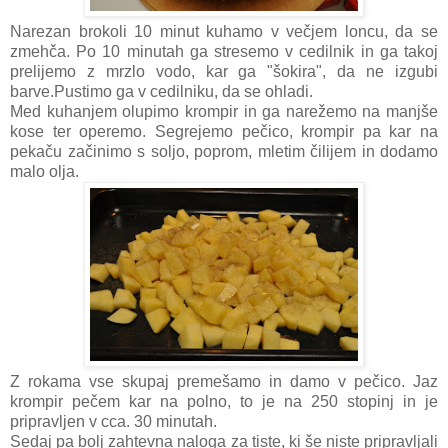
Narezan brokoli 10 minut kuhamo v večjem loncu, da se
zmehča. Po 10 minutah ga stresemo v cedilnik in ga takoj
prelijemo z mrzlo vodo, kar ga "šokira", da ne izgubi
barve.Pustimo ga v cedilniku, da se ohladi.
Med kuhanjem olupimo krompir in ga narežemo na manjše
kose ter operemo. Segrejemo pečico, krompir pa kar na
pekaču začinimo s soljo, poprom, mletim čilijem in dodamo
malo olja.
Z rokama vse skupaj premešamo in damo v pečico. Jaz
krompir pečem kar na polno, to je na 250 stopinj in je
pripravljen v cca. 30 minutah.
Sedaj pa bolj zahtevna naloga za tiste, ki še niste pripravljali