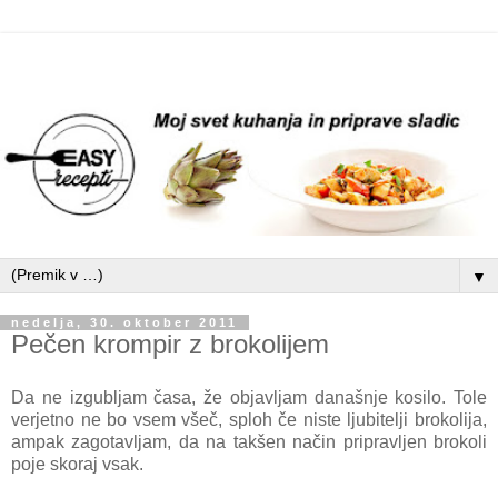
▼
nedelja, 30. oktober 2011
Pečen krompir z brokolijem
Da ne izgubljam časa, že objavljam današnje kosilo. Tole
verjetno ne bo vsem všeč, sploh če niste ljubitelji brokolija,
ampak zagotavljam, da na takšen način pripravljen brokoli
poje skoraj vsak.