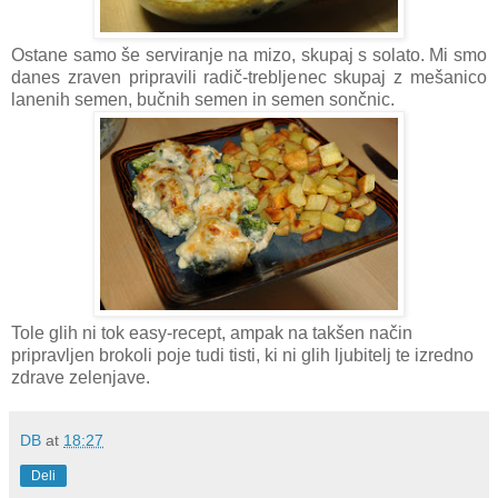
Ostane samo še serviranje na mizo, skupaj s solato. Mi smo
danes zraven pripravili radič-trebljenec skupaj z mešanico
lanenih semen, bučnih semen in semen sončnic.
Tole glih ni tok easy-recept, ampak na takšen način
pripravljen brokoli poje tudi tisti, ki ni glih ljubitelj te izredno
zdrave zelenjave.
DB
at
18:27
Deli