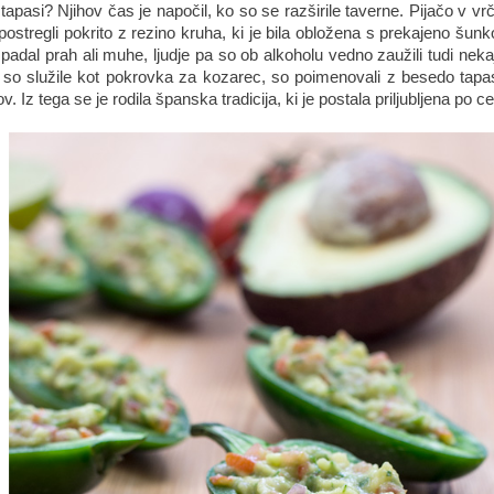
tapasi? Njihov čas je napočil, ko so se razširile taverne. Pijačo v vr
postregli pokrito z rezino kruha, ki je bila obložena s prekajeno šunk
padal prah ali muhe, ljudje pa so ob alkoholu vedno zaužili tudi nek
i so služile kot pokrovka za kozarec, so poimenovali z besedo tapa
. Iz tega se je rodila španska tradicija, ki je postala priljubljena po 