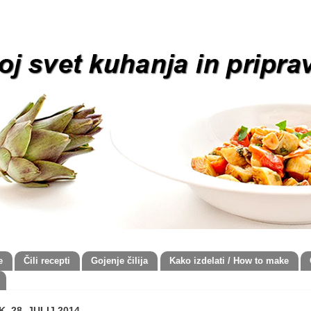
e
Čili recepti
Gojenje čilija
Kako izdelati / How to make
 28. JULIJ 2014