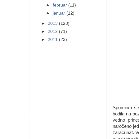
►
februar
(11)
►
januar
(12)
►
2013
(123)
►
2012
(71)
►
2011
(23)
Spomnim se, 
hodila na po
vedno prine
naročeno jed
zaračunat. Ve
naročeni jedi