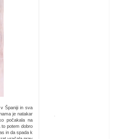
 Španiji in sva
 nama je natakar
hko počakala na
a to potem dobro
pas in da spada k
krat vračala prav