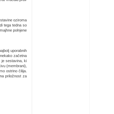
sestavine oziroma
di tega tedna so
e majhne polnjene
najbolj uporabnih
o, nekako začetna
 je sestavina, ki
tkivu (membrani),
 ostrino čilija.
ana priložnost za