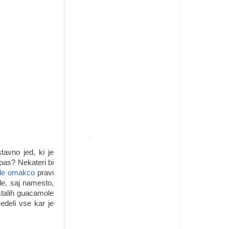
tavno jed, ki je
apas? Nekateri bi
le omakco
pravi
le, saj namesto,
stalih guacamole
edeli vse kar je