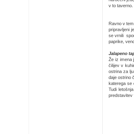
v to taverno.
Ravno v tem t
pripravljeni
se vrnili spo
paprike, ven
Jalapeno ta
Že iz imena j
čilijev v kuh
ostrina za lj
daje ostrino 
katerega se 
Tudi letošnja
predstavitev