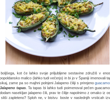
 boljšega, kot če lahko svoje priljubljene sestavine združiš v enos
opoldansko malico (lahko tudi večerjo) in bi jo v Španiji imenovali t
sikaj, zame pa so majhni polnjeni Jalapeno čiliji s prirejeno
guacamo
Jalapeno tapas
. Ta tapas bi lahko tudi poimenoval pečen guacamo
odam nasekljan jalapeno čili, prav te čilije napolnimo z omako iz o
 sliši zapleteno? Sploh ne, v bistvu boste v naslednjih vrsticah izv