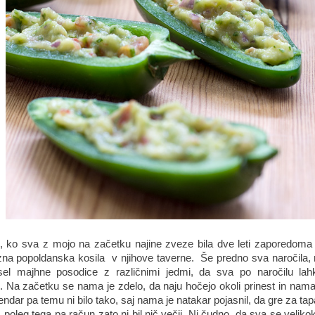
ko sva z mojo na začetku najine zveze bila dve leti zaporedoma v
zna popoldanska kosila v njihove taverne. Še predno sva naročila,
sel majhne posodice z različnimi jedmi, da sva po naročilu la
. Na začetku se nama je zdelo, da naju hočejo okoli prinest in nam
ndar pa temu ni bilo tako, saj nama je natakar pojasnil, da gre za ta
, poleg tega pa račun zato ni bil nič večji. Ni čudno, da sva se veliko