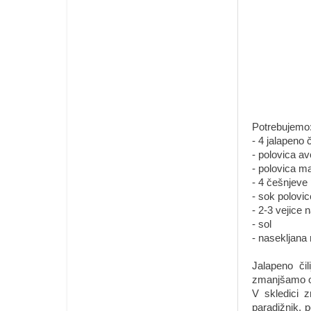
Potrebujemo
- 4 jalapeno či
- polovica a
- polovica m
- 4 češnjeve
- sok polovic
- 2-3 vejice 
- sol
- nasekljana 
Jalapeno či
zmanjšamo os
V skledici 
paradižnik, p