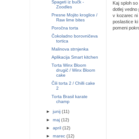
Špageti iz bučk -
Kaj sploh so 
Zoodles
dotlej vedno 
Presne Mojito kroglice /
v kozarec ni 
Raw lime bites
poslastice k
pomeni pokrov
Poročna torta
Čokoladno borovničeva
tortica
Malinova strnjenka
Aplikacija Smart kitchen
Torta Winx Bloom
drugič / Winx Bloom
cake
Čili torta 2 / Chilli cake
2
Torta Brasil karate
champ
►
junij
(11)
►
maj
(12)
►
april
(12)
►
marec
(12)