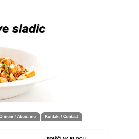
O meni / About me
Kontakt / Contact
POIŠČI NA BLOGU