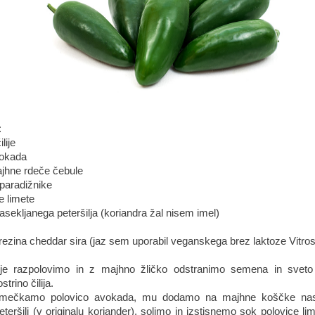
:
lije
vokada
ajhne rdeče čebule
 paradižnike
e limete
nasekljanega peteršilja (koriandra žal nisem imel)
rezina cheddar sira (jaz sem uporabil veganskega brez laktoze Vitros 
lije razpolovimo in z majhno žličko odstranimo semena in sve
trino čilija.
zmečkamo polovico avokada, mu dodamo na majhne koščke nase
eteršilj (v originalu koriander), solimo in izstisnemo sok polovice l