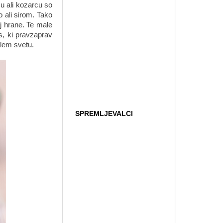
ču ali kozarcu so
o ali sirom. Tako
aj hrane. Te male
s, ki pravzaprav
celem svetu.
SPREMLJEVALCI