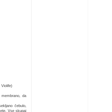
Violife)
to membrano, da
kljano čebulo,
imete. Vse skupaj