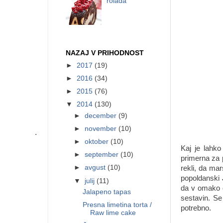
rolada
NAZAJ V PRIHODNOST
►
2017
(19)
►
2016
(34)
►
2015
(76)
▼
2014
(130)
►
december
(9)
►
november
(10)
►
oktober
(10)
Kaj je lahko
►
september
(10)
primerna za p
►
avgust
(10)
rekli, da mar
popoldanski
▼
julij
(11)
da v omako d
Jalapeno tapas
sestavin. Se
Presna limetina torta /
potrebno.
Raw lime cake