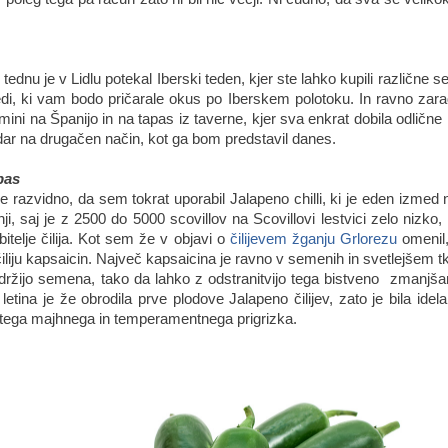
ednu je v Lidlu potekal Iberski teden, kjer ste lahko kupili različne 
 jedi, ki vam bodo pričarale okus po Iberskem polotoku. In ravno zara
mini na Španijo in na tapas iz taverne, kjer sva enkrat dobila odličn
dar na drugačen način, kot ga bom predstavil danes.
pas
e razvidno, da sem tokrat uporabil Jalapeno chilli, ki je eden izmed 
inji, saj je z 2500 do 5000 scovillov na Scovillovi lestvici zelo nizk
ubitelje čilija. Kot sem že v objavi o
čilijevem žganju Grlorezu
omenil,
čiliju kapsaicin. Največ kapsaicina je ravno v semenih in svetlejšem 
držijo semena, tako da lahko z odstranitvijo tega bistveno zmanjšamo
 letina je že obrodila prve plodove Jalapeno čilijev, zato je bila idel
 tega majhnega in temperamentnega prigrizka.