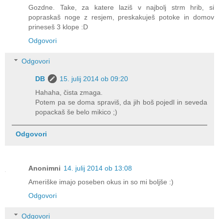
Gozdne. Take, za katere laziš v najbolj strm hrib, si
popraskaš noge z resjem, preskakuješ potoke in domov
prineseš 3 klope :D
Odgovori
Odgovori
DB
15. julij 2014 ob 09:20
Hahaha, čista zmaga.
Potem pa se doma spraviš, da jih boš pojedl in seveda
popackaš še belo mikico ;)
Odgovori
Anonimni
14. julij 2014 ob 13:08
Ameriške imajo poseben okus in so mi boljše :)
Odgovori
Odgovori