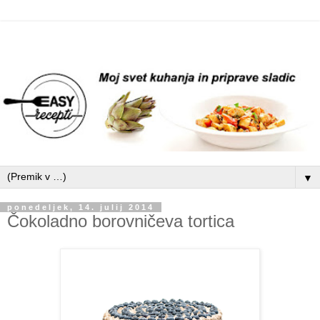
▼
ponedeljek, 14. julij 2014
Čokoladno borovničeva tortica