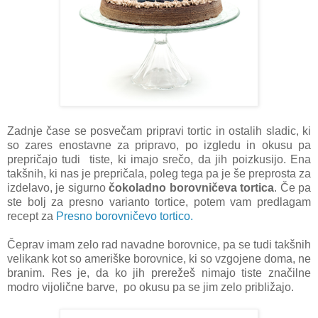
Zadnje čase se posvečam pripravi tortic in ostalih sladic, ki
so zares enostavne za pripravo, po izgledu in okusu pa
prepričajo tudi tiste, ki imajo srečo, da jih poizkusijo. Ena
takšnih, ki nas je prepričala, poleg tega pa je še preprosta za
izdelavo, je sigurno
čokoladno borovničeva tortica
. Če pa
ste bolj za presno varianto tortice, potem vam predlagam
recept za
Presno borovničevo tortico.
Čeprav imam zelo rad navadne borovnice, pa se tudi takšnih
velikank kot so ameriške borovnice, ki so vzgojene doma, ne
branim. Res je, da ko jih prerežeš nimajo tiste značilne
modro vijolične barve, po okusu pa se jim zelo približajo.