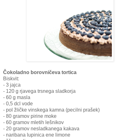
Čokoladno borovničeva tortica
Biskvit:
- 3 jajca
- 120 g rjavega trsnega sladkorja
- 60 g masla
- 0,5 dcl vode
- pol žličke vinskega kamna (pecilni prašek)
- 80 gramov pirine moke
- 60 gramov mletih lešnikov
- 20 gramov nesladkanega kakava
- naribana lupinica ene limone