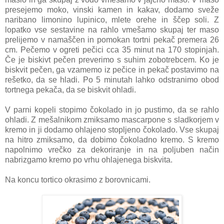
presejemo moko, vinski kamen in kakav, dodamo sveže
naribano limonino lupinico, mlete orehe in ščep soli. Z
lopatko vse sestavine na rahlo vmešamo skupaj ter maso
prelijemo v namaščen in pomokan tortni pekač premera 26
cm. Pečemo v ogreti pečici cca 35 minut na 170 stopinjah.
Če je biskivt pečen preverimo s suhim zobotrebcem. Ko je
biskvit pečen, ga vzamemo iz pečice in pekač postavimo na
rešetko, da se hladi. Po 5 minutah lahko odstranimo obod
tortnega pekača, da se biskvit ohladi.
V parni kopeli stopimo čokolado in jo pustimo, da se rahlo
ohladi. Z mešalnikom zmiksamo mascarpone s sladkorjem v
kremo in ji dodamo ohlajeno stopljeno čokolado. Vse skupaj
na hitro zmiksamo, da dobimo čokoladno kremo. S kremo
napolnimo vrečko za dekoriranje in na poljuben način
nabrizgamo kremo po vrhu ohlajenega biskvita.
Na koncu tortico okrasimo z borovnicami.