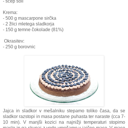
- ščep soli
Krema:
- 500 g mascarpone sirčka
- 2 žlici mletega sladkorja
- 150 g temne čokolade (81%)
Okrasitev:
- 250 g borovnic
Jajca in sladkor v mešalniku stepamo toliko časa, da se
sladkor razstopi in masa postane puhasta ter naraste (cca 7-
10 min). V manjši kozici na najnižji temperaturi stopimo
maslo in ga skupaj z vodo vmešamo v jajčno maso. V maso