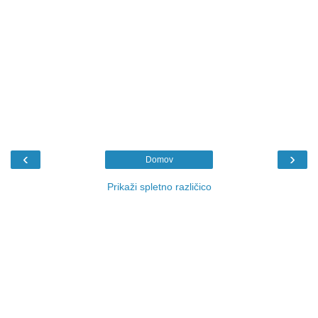
‹
›
Domov
Prikaži spletno različico