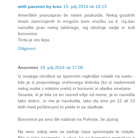
with passion by kras
15. julij 2014 ob 18:13
Ameriških pravzaprav še nisem poskusila. Nekaj gozdnih
imam zamrznjenih in mogoče bom vnučku za 4. roj.dan
naredila prav nekaj takšnega, saj obožuje sadje in tudi
borovnice.
Torta je res lepa.
Odgovori
Anonimni
18. julij 2014 ob 17:00
Iz svojega otroštva se spomnim najboljše rolade na svetu -
bila je iz preprostega orehovega biskvita (ko si nadomestil
nekaj moke z mletimi orehi) in borovnic in sladke smetane.
Soseda, ki je bila za en razred višje od mene, je to naredila
tako dobro...in me je navdušila, tako da smo pri 12 ali 13
letih med počitnicami to pekle in se sladkale.
Borovnice pa smo šle nabirati na Pohorje, že zjutraj.
Ne vem, zakaj sem se zadnje čase spominjala te rolade.
Bila je tako preprosta, a okus, ko se borovnice pomešajo s