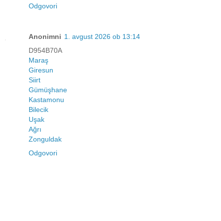
Odgovori
Anonimni
1. avgust 2026 ob 13:14
D954B70A
Maraş
Giresun
Siirt
Gümüşhane
Kastamonu
Bilecik
Uşak
Ağrı
Zonguldak
Odgovori