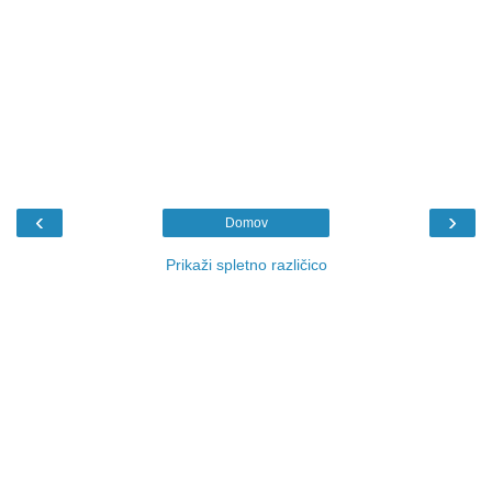
‹
›
Domov
Prikaži spletno različico