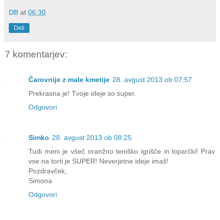
DB
at
06:30
Deli
7 komentarjev:
Čarovnije z male kmetije
28. avgust 2013 ob 07:57
Prekrasna je! Tvoje ideje so super.
Odgovori
Simko
28. avgust 2013 ob 08:25
Tudi meni je všeč oranžno teniško igrišče in loparčki! Prav
vse na torti je SUPER! Neverjetne ideje imaš!
Pozdravček,
Simona
Odgovori