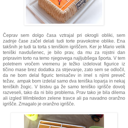
Čeprav sem dolgo časa vztrajal pri okrogli obliki, sem
zadnje čase začel delati tudi torte pravokotne oblike. Ena
takšnih je tudi ta torta s teniškim igriščem. Ker je Mario velik
teniški navdušenec, je bilo prav, da mu za rojstni dan
pripravim torto na temo njegovega najljubšega športa. V tem
poletnem vročem vremenu je težko izdelovat figurice iz
tičino mase brez dodatka za strjevanje, zato sem se odločil,
da ne bom delal figuric tenisačev in imel s njimi preveč
težav, ampak bom izdelal samo dva teniška loparja in nekaj
teniških žogic. V bistvu ga že samo teniško igrišče dovolj
razveseli, tako da ni bilo problema. Prav tako je bila dilema
ali izgled Wimbledon zelene travce ali pa navadno oranžno
igrišče. Zmagalo je oranžno igrišče.