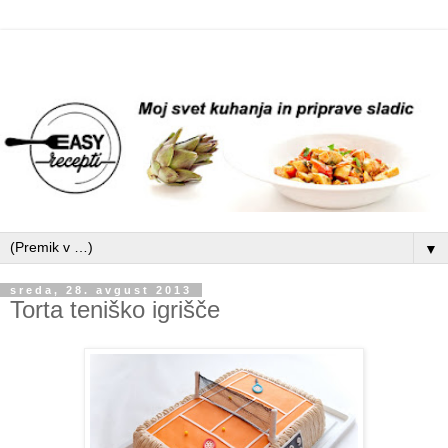
▼
sreda, 28. avgust 2013
Torta teniško igrišče