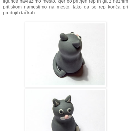
figurice navlažimo mesto, kjer bo pritrjen rep in ga z nežnim
pritiskom namestimo na mesto, tako da se rep konča pri
prednjih tačkah.