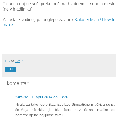
Figurica naj se suši preko noči na hladnem in suhem mestu
(ne v hladilniku).
Za ostale vodiče, pa poglejte zavihek
Kako izdelati / How to
make.
DB
at
12:29
Deli
1 komentar:
*Urška*
11. april 2014 ob 13:26
Hvala za tako lep prikaz izdelave.Simpatična mačkica še pa
še.Moja hčerkica je bila čisto navdušena....mačke so
namreč njene najljubše živali.