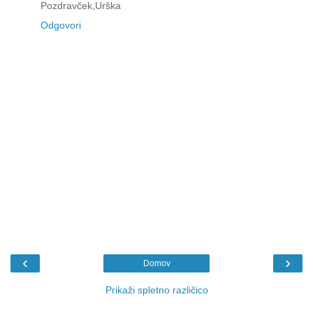
Pozdravček,Urška
Odgovori
‹
›
Domov
Prikaži spletno različico