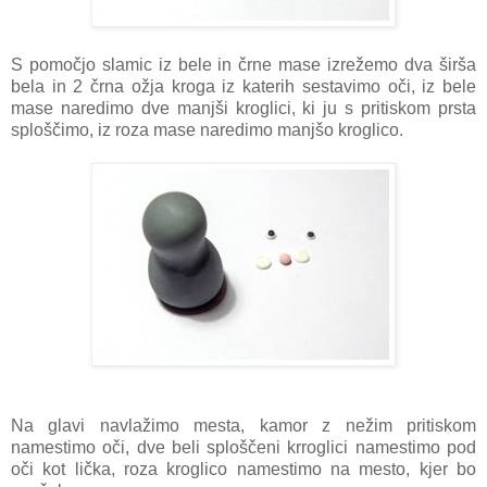
S pomočjo slamic iz bele in črne mase izrežemo dva širša
bela in 2 črna ožja kroga iz katerih sestavimo oči, iz bele
mase naredimo dve manjši kroglici, ki ju s pritiskom prsta
sploščimo, iz roza mase naredimo manjšo kroglico.
Na glavi navlažimo mesta, kamor z nežim pritiskom
namestimo oči, dve beli sploščeni krroglici namestimo pod
oči kot lička, roza kroglico namestimo na mesto, kjer bo