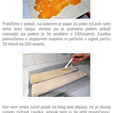
Položimo v pekač, na katerem je papir za peko (včasih sem
delal brez njega, vendar pa je potrebno potem pekaž
namastit, pa potem je še problem s čiščenjem). Zavitka
premažemo s stopljenim maslom in pečemo v ogreti pečici
30 minut na 200 stopinj.
Ker sem vmes začel pisati na blog tole objavo, mi je skoraj
uspelo zažgati zavitka, ampak sem ju še rešil pravočasno.