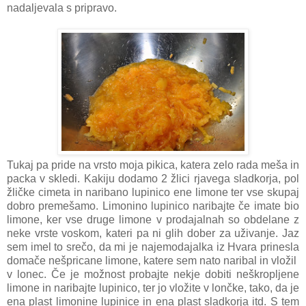
nadaljevala s pripravo.
Tukaj pa pride na vrsto moja pikica, katera zelo rada meša in
packa v skledi. Kakiju dodamo 2 žlici rjavega sladkorja, pol
žličke cimeta in naribano lupinico ene limone ter vse skupaj
dobro premešamo. Limonino lupinico naribajte če imate bio
limone, ker vse druge limone v prodajalnah so obdelane z
neke vrste voskom, kateri pa ni glih dober za uživanje. Jaz
sem imel to srečo, da mi je najemodajalka iz Hvara prinesla
domače nešpricane limone, katere sem nato naribal in vložil
v lonec. Če je možnost probajte nekje dobiti neškropljene
limone in naribajte lupinico, ter jo vložite v lončke, tako, da je
ena plast limonine lupinice in ena plast sladkorja itd. S tem