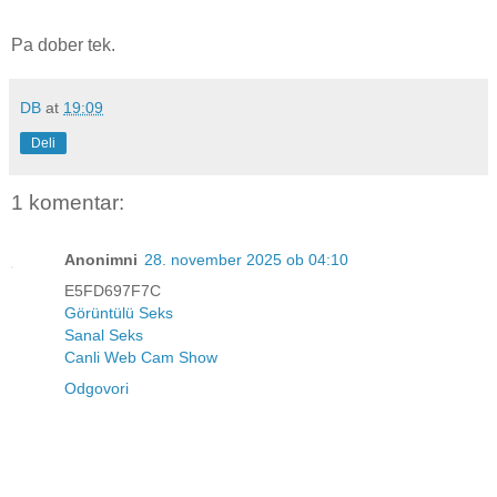
Pa dober tek.
DB
at
19:09
Deli
1 komentar:
Anonimni
28. november 2025 ob 04:10
E5FD697F7C
Görüntülü Seks
Sanal Seks
Canli Web Cam Show
Odgovori