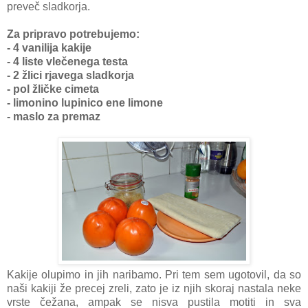
preveč sladkorja.
Za pripravo potrebujemo:
- 4 vanilija kakije
- 4 liste vlečenega testa
- 2 žlici rjavega sladkorja
- pol žličke cimeta
- limonino lupinico ene limone
- maslo za premaz
Kakije olupimo in jih naribamo. Pri tem sem ugotovil, da so
naši kakiji že precej zreli, zato je iz njih skoraj nastala neke
vrste čežana, ampak se nisva pustila motiti in sva