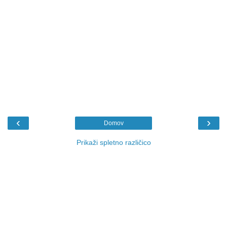
‹
›
Domov
Prikaži spletno različico