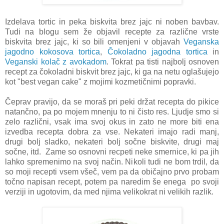
Izdelava tortic in peka biskvita brez jajc ni noben bavbav.
Tudi na blogu sem že objavil recepte za različne vrste
biskvita brez jajc, ki so bili omenjeni v objavah
Veganska
jagodno kokosova tortica
,
Čokoladno jagodna tortica
in
Veganski kolač z avokadom
. Tokrat pa tisti najbolj osnoven
recept za čokoladni biskvit brez jajc, ki ga na netu oglašujejo
kot "best vegan cake" z mojimi kozmetičnimi popravki.
Čeprav pravijo, da se moraš pri peki držat recepta do pikice
natančno, pa po mojem mnenju to ni čisto res. Ljudje smo si
zelo različni, vsak ima svoj okus in zato ne more biti ena
izvedba recepta dobra za vse. Nekateri imajo radi manj,
drugi bolj sladko, nekateri bolj sočne biskvite, drugi maj
sočne, itd. Zame so osnovni recpeti neke smernice, ki pa jih
lahko spremenimo na svoj način. Nikoli tudi ne bom trdil, da
so moji recepti vsem všeč, vem pa da običajno prvo probam
točno napisan recept, potem pa naredim še enega po svoji
verziji in ugotovim, da med njima velikokrat ni velikih razlik.