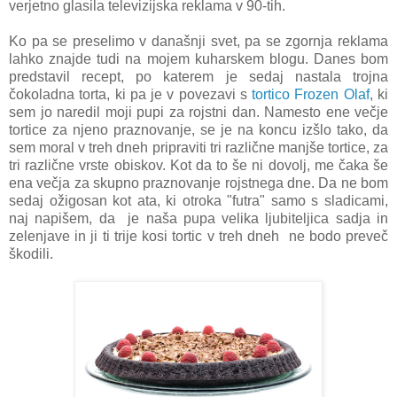
verjetno glasila televizijska reklama v 90-tih.
Ko pa se preselimo v današnji svet, pa se zgornja reklama
lahko znajde tudi na mojem kuharskem blogu. Danes bom
predstavil recept, po katerem je sedaj nastala trojna
čokoladna torta, ki pa je v povezavi s
tortico Frozen Olaf
, ki
sem jo naredil moji pupi za rojstni dan. Namesto ene večje
tortice za njeno praznovanje, se je na koncu izšlo tako, da
sem moral v treh dneh pripraviti tri različne manjše tortice, za
tri različne vrste obiskov. Kot da to še ni dovolj, me čaka še
ena večja za skupno praznovanje rojstnega dne. Da ne bom
sedaj ožigosan kot ata, ki otroka "futra" samo s sladicami,
naj napišem, da je naša pupa velika ljubiteljica sadja in
zelenjave in ji ti trije kosi tortic v treh dneh ne bodo preveč
škodili.