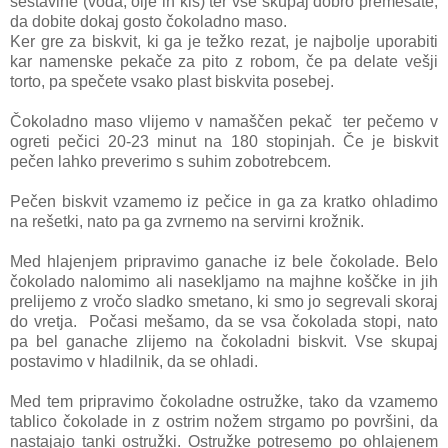
sestavine (voda, olje in kis) ter vse skupaj dobro premešate,
da dobite dokaj gosto čokoladno maso.
Ker gre za biskvit, ki ga je težko rezat, je najbolje uporabiti
kar namenske pekače za pito z robom, če pa delate vešji
torto, pa spečete vsako plast biskvita posebej.
Čokoladno maso vlijemo v namaščen pekač ter pečemo v
ogreti pečici 20-23 minut na 180 stopinjah. Če je biskvit
pečen lahko preverimo s suhim zobotrebcem.
Pečen biskvit vzamemo iz pečice in ga za kratko ohladimo
na rešetki, nato pa ga zvrnemo na servirni krožnik.
Med hlajenjem pripravimo ganache iz bele čokolade. Belo
čokolado nalomimo ali nasekljamo na majhne koščke in jih
prelijemo z vročo sladko smetano, ki smo jo segrevali skoraj
do vretja. Počasi mešamo, da se vsa čokolada stopi, nato
pa bel ganache zlijemo na čokoladni biskvit. Vse skupaj
postavimo v hladilnik, da se ohladi.
Med tem pripravimo čokoladne ostružke, tako da vzamemo
tablico čokolade in z ostrim nožem strgamo po površini, da
nastajajo tanki ostružki. Ostružke potresemo po ohlajenem