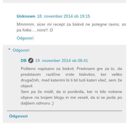
Unknown
18. november 2014 ob 19:15
Mmmmm, sicer mi recept za biskvit ne potegne ravno, so
pa fotke.....nore!! :D
Odgovori
Odgovori
DB
19. november 2014 ob 08:41
Pošteno napisano za biskvit. Predvsem gre za to, da
predstavim različne vrste biskvitov, ker veliko
drugačnih, med katerimi bi ti bil tudi kateri všeč, sem že
objavil.
Sem pa že mislil, da si poniknila, ker ni bilo nobene
objave na tvojem blogu in me veseli, da si se javila po
daljšem odmoru ;)
Odgovori